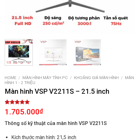
HOME
/
MÀN HÌNH MÁY TÍNH PC
/
KHOẢNG GIÁ MÀN HÌNH
/
MÀN
HÌNH 1 - 2 TRIỆU
Màn hình VSP V2211S – 21.5 inch
Rated
1
5.00
1.705.000
₫
out of 5
based on
Thông số kỹ thuật của màn hình VSP V2211S
customer
rating
Kích thước màn hình: 21,5 inch