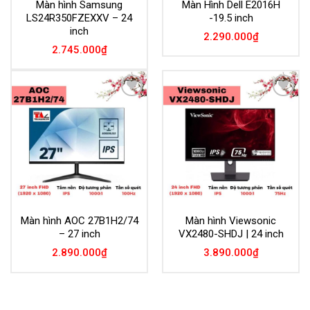
Màn hình Samsung
Màn Hình Dell E2016H
LS24R350FZEXXV – 24
-19.5 inch
inch
2.290.000
₫
2.745.000
₫
Add to
Add to
Wishlist
Wishlist
Màn hình AOC 27B1H2/74
Màn hình Viewsonic
– 27 inch
VX2480-SHDJ | 24 inch
2.890.000
₫
3.890.000
₫