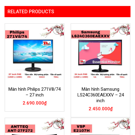
RELATED PRODUCTS
Add to
Add to
Wishlist
Wishlist
Màn hình Philips 271V8/74
Màn hình Samsung
– 27 inch
LS24C360EAEXXV – 24
inch
2.690.000
₫
2.450.000
₫
Add to
Add to