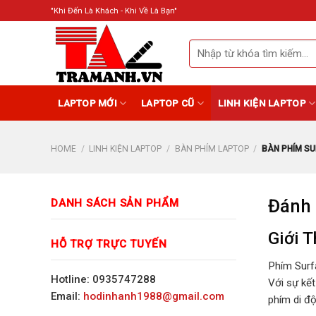
Skip
"Khi Đến Là Khách - Khi Về Là Bạn"
to
content
Search
for:
LAPTOP MỚI
LAPTOP CŨ
LINH KIỆN LAPTOP
HOME
/
LINH KIỆN LAPTOP
/
BÀN PHÍM LAPTOP
/
BÀN PHÍM SU
Đánh 
DANH SÁCH SẢN PHẨM
Giới 
HỖ TRỢ TRỰC TUYẾN
Phím Surfa
Hotline: 0935747288
Với sự kết
Email:
hodinhanh1988@gmail.com
phím di độ