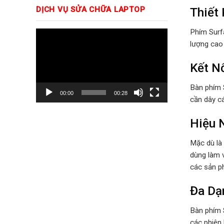
Thiết 
DỊCH VỤ SỬA CHỮA LAPTOP
Phím Surfa
Trình
lượng cao 
chơi
Video
Kết Nố
Bàn phím S
00:00
00:28
cần dây cá
Hiệu 
Mặc dù là 
dùng làm v
các sản p
Đa Dạ
Bàn phím 
các phiên 