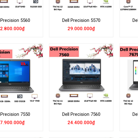
 Precision 5560
Dell Precision 5570
De
2.800.000
₫
29.000.000
₫
Add to
Add to
Wishlist
Wishlist
 Precision 7550
Dell Precision 7560
De
7.900.000
₫
24.400.000
₫