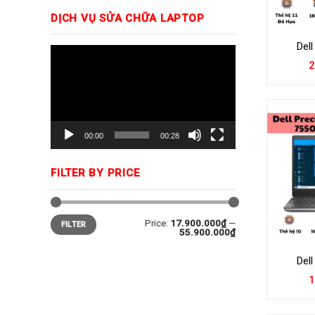
DỊCH VỤ SỬA CHỮA LAPTOP
Dell
Trình
2
chơi
Video
00:00
00:28
FILTER BY PRICE
Price:
17.900.000₫
—
FILTER
55.900.000₫
Dell
1