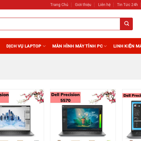
Trang Chủ
Giới thiệu
Liên hệ
Tin Tức 24h
DỊCH VỤ LAPTOP
MÀN HÌNH MÁY TÍNH PC
LINH KIỆN M
Add to
Add to
Wishlist
Wishlist