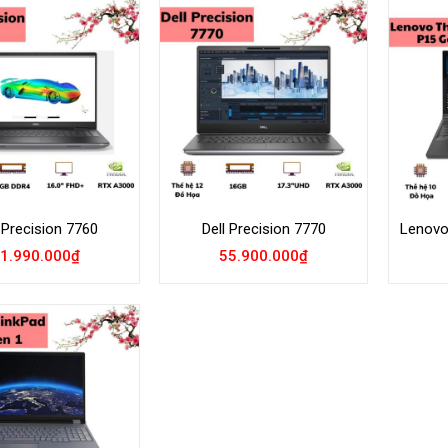
Add to
Add to
Wishlist
Wishlist
 Precision 7760
Dell Precision 7770
Lenovo
1.990.000
₫
55.900.000
₫
Add to
Wishlist