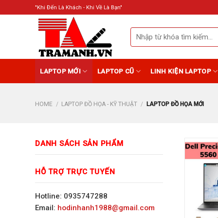
Skip
"Khi Đến Là Khách - Khi Về Là Bạn"
to
content
Search
for:
LAPTOP MỚI
LAPTOP CŨ
LINH KIỆN LAPTOP
HOME
/
LAPTOP ĐỒ HỌA - KỸ THUẬT
/
LAPTOP ĐỒ HỌA MỚI
DANH SÁCH SẢN PHẨM
HỖ TRỢ TRỰC TUYẾN
Hotline: 0935747288
Email:
hodinhanh1988@gmail.com