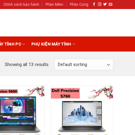
Chính sách bảo hành
Phần Mềm
Phần Cứng
ÁY TÍNH PC
PHỤ KIỆN MÁY TÍNH
Showing all 13 results
Add to
Add to
Wishlist
Wishlist