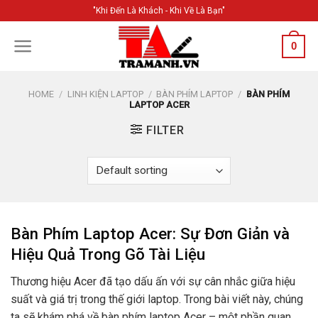
Skip
"Khi Đến Là Khách - Khi Về Là Bạn"
to
content
0
HOME
/
LINH KIỆN LAPTOP
/
BÀN PHÍM LAPTOP
/
BÀN PHÍM
LAPTOP ACER
FILTER
Bàn Phím Laptop Acer: Sự Đơn Giản và
Hiệu Quả Trong Gõ Tài Liệu
Thương hiệu Acer đã tạo dấu ấn với sự cân nhắc giữa hiệu
suất và giá trị trong thế giới laptop. Trong bài viết này, chúng
ta sẽ khám phá về bàn phím laptop Acer – một phần quan