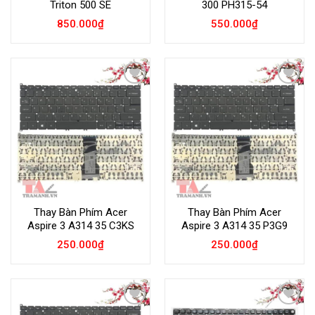
Triton 500 SE
300 PH315-54
850.000
₫
550.000
₫
Add to
Add to
Wishlist
Wishlist
Thay Bàn Phím Acer
Thay Bàn Phím Acer
Aspire 3 A314 35 C3KS
Aspire 3 A314 35 P3G9
250.000
₫
250.000
₫
Add to
Add to