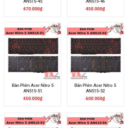
AN515-45
AN515-46
470.000
₫
450.000
₫
Add to
Add to
Wishlist
Wishlist
Bàn Phím Acer Nitro 5
Bàn Phím Acer Nitro 5
AN515-51
AN515-52
450.000
₫
600.000
₫
Add to
Add to