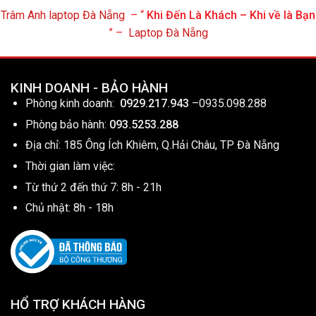
Trâm Anh laptop Đà Nẵng
– “
Khi Đến Là Khách – Khi về là Bạn
” –
Laptop Đà Nẵng
KINH DOANH - BẢO HÀNH
Phòng kinh doanh:
0929.217.943
–
0935.098.288
Phòng bảo hành:
093.5253.288
Địa chỉ: 185 Ông Ích Khiêm, Q.Hải Châu, TP Đà Nẵng
Thời gian làm việc:
Từ thứ 2 đến thứ 7: 8h - 21h
Chủ nhật: 8h - 18h
HỔ TRỢ KHÁCH HÀNG