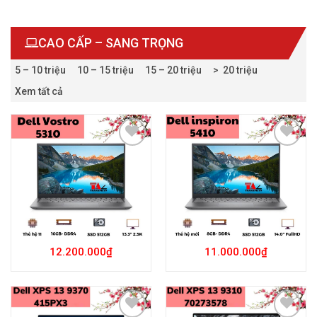
CAO CẤP – SANG TRỌNG
5 – 10 triệu
10 – 15 triệu
15 – 20 triệu
> 20 triệu
Xem tất cả
Add to
Add to
Wishlist
Wishlist
12.200.000
₫
11.000.000
₫