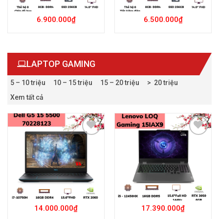
6.900.000
₫
6.500.000
₫
LAPTOP GAMING
5 – 10 triệu
10 – 15 triệu
15 – 20 triệu
> 20 triệu
Xem tất cả
Add to
Add to
Wishlist
Wishlist
14.000.000
₫
17.390.000
₫