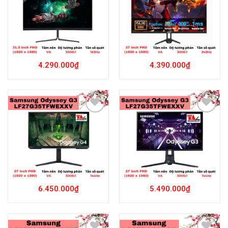
Wishlist
Wishlist
4.290.000
₫
4.390.000
₫
Add to
Add to
Wishlist
Wishlist
6.450.000
₫
5.490.000
₫