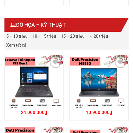
ĐỒ HỌA – KỸ THUẬT
5 – 10 triệu
10 – 15 triệu
15 – 20 triệu
> 20 triệu
Xem tất cả
Add to
Add to
Wishlist
Wishlist
24.000.000
₫
10.900.000
₫