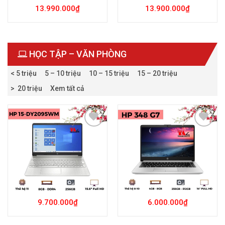
13.990.000
₫
13.900.000
₫
HỌC TẬP – VĂN PHÒNG
< 5 triệu
5 – 10 triệu
10 – 15 triệu
15 – 20 triệu
> 20 triệu
Xem tất cả
Add to
Add to
Wishlist
Wishlist
9.700.000
₫
6.000.000
₫