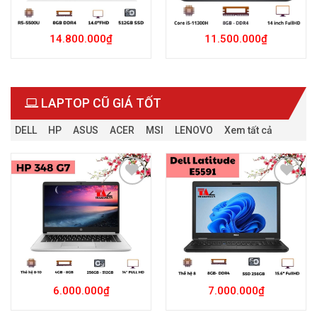
14.800.000
₫
11.500.000
₫
LAPTOP CŨ GIÁ TỐT
DELL
HP
ASUS
ACER
MSI
LENOVO
Xem tất cả
Add to
Add to
Wishlist
Wishlist
6.000.000
₫
7.000.000
₫