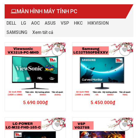
MÀN HÌNH MÁY TÍNH PC
DELL
LG
AOC
ASUS
VSP
HKC
HIKVISION
SAMSUNG
Xem tất cả
Add to
Add to
Wishlist
Wishlist
5.690.000
₫
5.450.000
₫
Add to
Add to