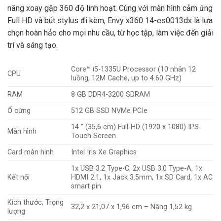
năng xoay gập 360 độ linh hoạt. Cùng với màn hình cảm ứng
Full HD và bút stylus đi kèm, Envy x360 14-es0013dx là lựa
chọn hoàn hảo cho mọi nhu cầu, từ học tập, làm việc đến giải
trí và sáng tạo.
Core™ i5-1335U Processor (10 nhân 12
CPU
luồng, 12M Cache, up to 4.60 GHz)
RAM
8 GB DDR4-3200 SDRAM
Ổ cứng
512 GB SSD NVMe PCIe
14 ” (35,6 cm) Full-HD (1920 x 1080) IPS
Màn hình
Touch Screen
Card màn hinh
Intel Iris Xe Graphics
1x USB 3.2 Type-C, 2x USB 3.0 Type-A, 1x
Kết nối
HDMI 2.1, 1x Jack 3.5mm, 1x SD Card, 1x AC
smart pin
Kích thước, Trọng
32,2 x 21,07 x 1,96 cm – Nặng 1,52 kg
lượng