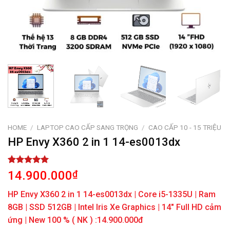
HOME
/
LAPTOP CAO CẤP SANG TRỌNG
/
CAO CẤP 10 - 15 TRIỆU
HP Envy X360 2 in 1 14-es0013dx
Rated
1
5.00
14.900.000
₫
out of 5
based on
HP Envy X360 2 in 1 14-es0013dx | Core i5-1335U | Ram
customer
rating
8GB | SSD 512GB | Intel Iris Xe Graphics | 14″ Full HD cảm
ứng | New 100 % ( NK ) :14.900.000đ