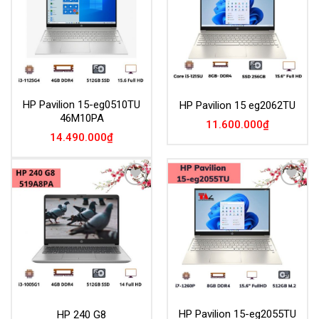
HP Pavilion 15-eg0510TU
HP Pavilion 15 eg2062TU
46M10PA
11.600.000
₫
14.490.000
₫
Add to
Add to
Wishlist
Wishlist
HP Pavilion 15-eg2055TU
HP 240 G8