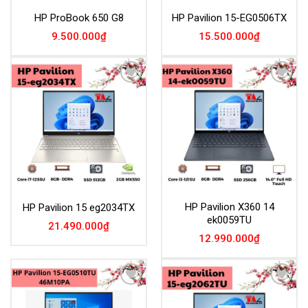
HP ProBook 650 G8
HP Pavilion 15-EG0506TX
9.500.000
₫
15.500.000
₫
Add to
Add to
Wishlist
Wishlist
HP Pavilion X360 14
HP Pavilion 15 eg2034TX
ek0059TU
21.490.000
₫
12.990.000
₫
Add to
Add to
Wishlist
Wishlist