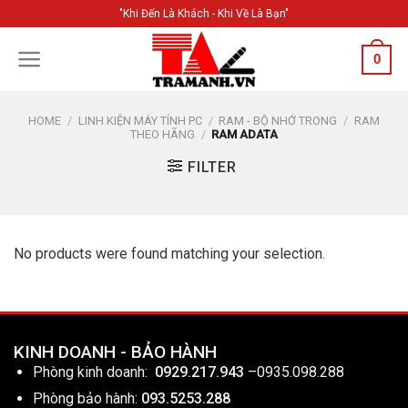
Skip
"Khi Đến Là Khách - Khi Về Là Bạn"
to
content
0
HOME
/
LINH KIỆN MÁY TÍNH PC
/
RAM - BỘ NHỚ TRONG
/
RAM
THEO HÃNG
/
RAM ADATA
FILTER
No products were found matching your selection.
KINH DOANH - BẢO HÀNH
Phòng kinh doanh:
0929.217.943
–
0935.098.288
Phòng bảo hành:
093.5253.288