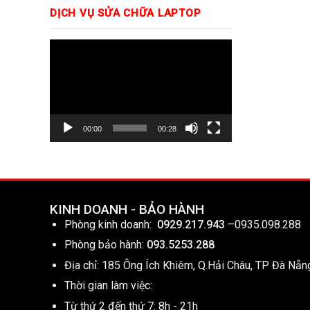
DỊCH VỤ SỬA CHỮA LAPTOP
Trình
chơi
Video
00:00
00:28
KINH DOANH - BẢO HÀNH
Phòng kinh doanh:
0929.217.943
–
0935.098.288
Phòng bảo hành:
093.5253.288
Địa chỉ: 185 Ông Ích Khiêm, Q.Hải Châu, TP Đà Nẵn
Thời gian làm việc:
Từ thứ 2 đến thứ 7: 8h - 21h