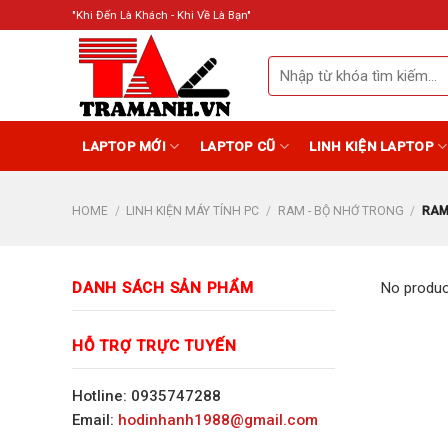
Skip
"Khi Đến Là Khách - Khi Về Là Bạn"
to
content
Search
for:
LAPTOP MỚI
LAPTOP CŨ
LINH KIỆN LAPTOP
HOME
/
LINH KIỆN MÁY TÍNH PC
/
RAM - BỘ NHỚ TRONG
/
RAM
DANH SÁCH SẢN PHẨM
No produc
HỖ TRỢ TRỰC TUYẾN
Hotline: 0935747288
Email:
hodinhanh1988@gmail.com