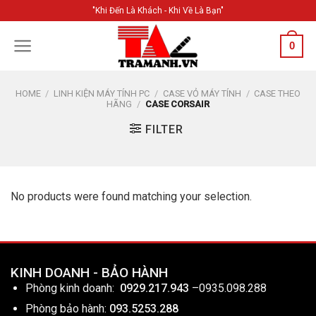
Skip
"Khi Đến Là Khách - Khi Về Là Bạn"
to
content
0
HOME
/
LINH KIỆN MÁY TÍNH PC
/
CASE VỎ MÁY TÍNH
/
CASE THEO
HÃNG
/
CASE CORSAIR
FILTER
No products were found matching your selection.
KINH DOANH - BẢO HÀNH
Phòng kinh doanh:
0929.217.943
–
0935.098.288
Phòng bảo hành:
093.5253.288