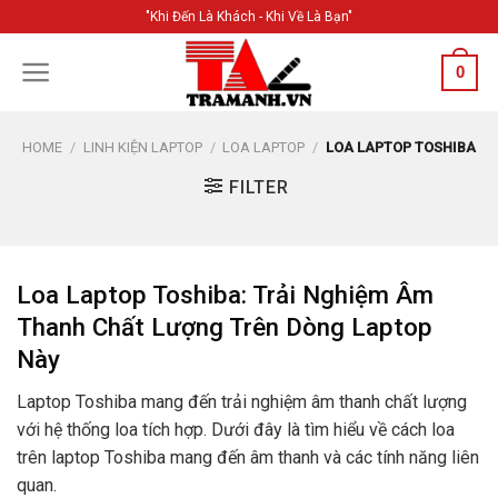
Skip
"Khi Đến Là Khách - Khi Về Là Bạn"
to
content
0
HOME
/
LINH KIỆN LAPTOP
/
LOA LAPTOP
/
LOA LAPTOP TOSHIBA
FILTER
Loa Laptop Toshiba: Trải Nghiệm Âm
Thanh Chất Lượng Trên Dòng Laptop
Này
Laptop Toshiba mang đến trải nghiệm âm thanh chất lượng
với hệ thống loa tích hợp. Dưới đây là tìm hiểu về cách loa
trên laptop Toshiba mang đến âm thanh và các tính năng liên
quan.