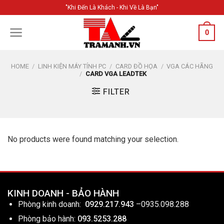
Skip
"Khi Đến Là Khách - Khi Về Là Bạn"
to
content
0
HOME
/
LINH KIỆN MÁY TÍNH PC
/
CARD ĐỒ HỌA
/
VGA CÁC HÃNG
/
CARD VGA LEADTEK
FILTER
No products were found matching your selection.
KINH DOANH - BẢO HÀNH
Phòng kinh doanh:
0929.217.943
–
0935.098.288
Phòng bảo hành:
093.5253.288