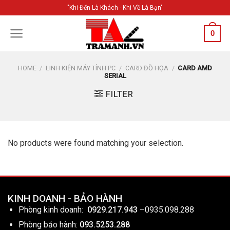
Skip
"Khi Đến Là Khách - Khi Về Là Bạn"
to
content
0
HOME
/
LINH KIỆN MÁY TÍNH PC
/
CARD ĐỒ HỌA
/
CARD AMD
SERIAL
FILTER
No products were found matching your selection.
KINH DOANH - BẢO HÀNH
Phòng kinh doanh:
0929.217.943
–
0935.098.288
Phòng bảo hành:
093.5253.288