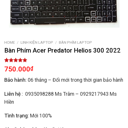
HOME
/
LINH KIỆN LAPTOP
/
BÀN PHÍM LAPTOP
Bàn Phím Acer Predator Helios 300 2022
Rated
2
5.00
750.000
₫
out of 5
based on
Bảo hành
: 06 tháng – Đổi mới trong thời gian bảo hành
customer
ratings
Liên hệ
: 0935098288 Ms Trâm – 0929217943 Ms
Hiền
Tình trạng
: Mới 100%