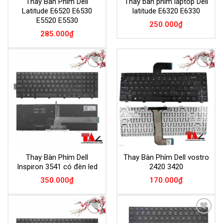
Thay Bàn Phím Dell
Thay bàn phím laptop Dell
Latitude E6520 E6530
latitude E6320 E6330
E5520 E5530
250.000
₫
285.000
₫
Add to
Add to
Wishlist
Wishlist
Thay Bàn Phím Dell
Thay Bàn Phím Dell vostro
Inspiron 3541 có đèn led
2420 3420
350.000
₫
170.000
₫
Add to
Add to