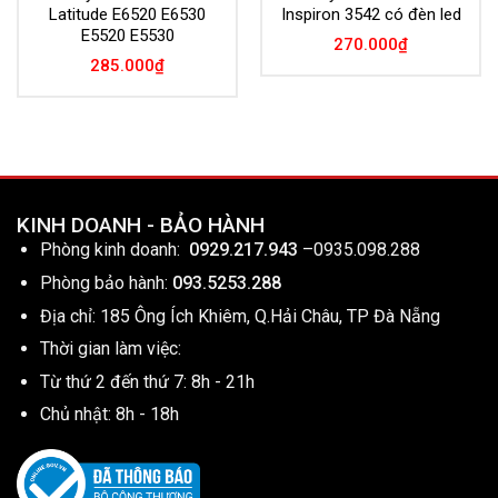
Latitude E6520 E6530
Inspiron 3542 có đèn led
E5520 E5530
270.000
₫
285.000
₫
KINH DOANH - BẢO HÀNH
Phòng kinh doanh:
0929.217.943
–
0935.098.288
Phòng bảo hành:
093.5253.288
Địa chỉ: 185 Ông Ích Khiêm, Q.Hải Châu, TP Đà Nẵng
Thời gian làm việc:
Từ thứ 2 đến thứ 7: 8h - 21h
Chủ nhật: 8h - 18h