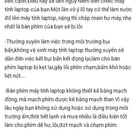
bên cạnh.Điều này sẽ làm nguy hiểm đến chiếc máy
tính laptop của bạn.Một lần vô ý lõ tay có thể làm nước
đổ lên máy tính laptop, nặng thì chập main hư máy, nhẹ
nhất là bàn phím của bạn sẽ bị lỗi.
-Thường xuyên làm việc trong môi trường bụi
bẩn,không vệ sinh máy tính laptop thường xuyên sẽ
dẫn đến việc kết bụi bẩn kết đọng lại,làm cho bàn
phím laptop bị kẹt lại,gây lỗi phím chạm,bấm khó hoặc
liệt nút….
-Bàn phím máy tính laptop không thiết kế bằng mạch
đồng, mà mạch phím được kẽ bằng mạch than.Vì vậy
lâu ngày bạn không sử dụng hoặc sử dụng trong môi
trường ẩm,thời tiết lạnh và mưa nhiều là điều kiện tốt
làm cho phím dễ hư, lỗi,đứt mạch và chạm phím.