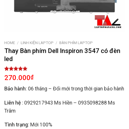
HOME
/
LINH KIỆN LAPTOP
/
BÀN PHÍM LAPTOP
Thay Bàn phím Dell Inspiron 3547 có đèn
led
Rated
2
5.00
270.000
₫
out of 5
based on
Bảo hành
: 06 tháng – Đổi mới trong thời gian bảo hành
customer
ratings
Liên hệ
: 0929217943 Ms Hiền – 0935098288 Ms
Trâm
Tình trạng
: Mới 100%