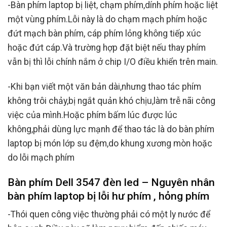
-Bàn phím laptop bị liệt, chạm phím,dính phím hoặc liệt
một vùng phím.Lỗi này là do chạm mạch phím hoặc
đứt mạch bàn phím, cáp phím lỏng không tiếp xúc
hoặc đứt cáp.Và trường hợp đặt biệt nếu thay phím
vẫn bị thì lỗi chính nắm ở chip I/O điều khiển trên main.
-Khi bạn viết một văn bản dài,nhưng thao tác phím
không trôi chảy,bị ngắt quản khó chịu,làm trễ nãi công
việc của mình.Hoặc phím bấm lúc được lúc
không,phải dùng lực mạnh để thao tác là do bàn phím
laptop bị món lớp su đệm,do khung xương mòn hoặc
do lỗi mạch phím
Bàn phím Dell 3547 đèn led – Nguyên nhân
bàn phím laptop bị lỗi hư phím , hỏng phím
-Thói quen công việc thường phải có một ly nước để