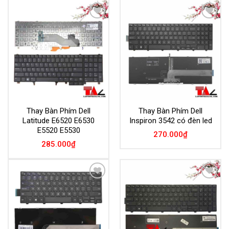
Add to
Add to
Wishlist
Wishlist
Thay Bàn Phím Dell
Thay Bàn Phím Dell
Latitude E6520 E6530
Inspiron 3542 có đèn led
E5520 E5530
270.000
₫
285.000
₫
Add to
Add to
Wishlist
Wishlist