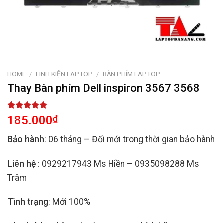
HOME
/
LINH KIỆN LAPTOP
/
BÀN PHÍM LAPTOP
Thay Bàn phím Dell inspiron 3567 3568
Rated
2
5.00
185.000
₫
out of 5
based on
Bảo hành
: 06 tháng – Đổi mới trong thời gian bảo hành
customer
ratings
Liên hệ
: 0929217943 Ms Hiền – 0935098288 Ms
Trâm
Tình trạng
: Mới 100%