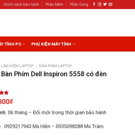
Chính sách bảo hành
Phần Mềm
Phần Cứng
ÁY TÍNH PC
PHỤ KIỆN MÁY TÍNH
LINH KIỆN LAPTOP
/
BÀN PHÍM LAPTOP
 Bàn Phím Dell Inspiron 5558 có đèn
5.00
000
₫
5
on
ành
: 06 tháng – Đổi mới trong thời gian bảo hành
r
ệ
: 0929217943 Ms Hiền – 0935098288 Ms Trâm