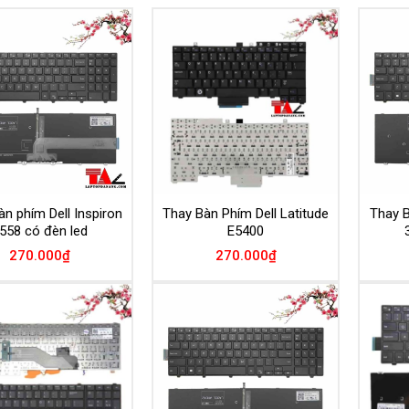
Add to
Add to
Wishlist
Wishlist
n phím Dell Inspiron
Thay Bàn Phím Dell Latitude
Thay B
558 có đèn led
E5400
270.000
₫
270.000
₫
Add to
Add to
Wishlist
Wishlist