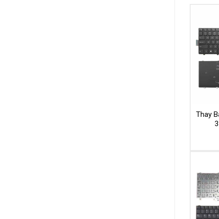
Thay Bà
3