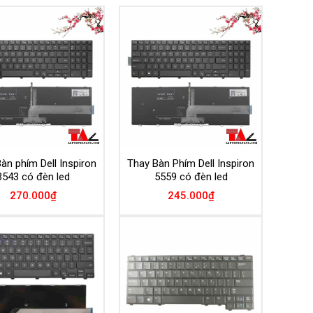
Add to
Add to
Wishlist
Wishlist
àn phím Dell Inspiron
Thay Bàn Phím Dell Inspiron
3543 có đèn led
5559 có đèn led
270.000
₫
245.000
₫
Add to
Add to
Wishlist
Wishlist