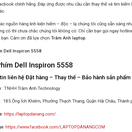
acbook chính hãng .Đáp ứng được nhu cầu cần thay thế và tìm kiếm 
ác.
ác nguồn hàng linh kiện hiếm – độc – lạ chúng tôi cũng sẵn sàng nh
ng có thì chưa chắc chúng tôi không có. Chỉ cần bạn gọi ngay hotli
 bạn. Cảm ơn đã lựa chọn
Trâm Anh laptop
.
 Dell Inspiron 5558
hím Dell Inspiron 5558
tin liên hệ Đặt hàng – Thay thế – Bảo hành sản phẩm
y
: TNHH Trâm Anh Technology
: 185 Ông Ích Khiêm, Phường Thạch Thang, Quận Hải Châu, Thành
e
:
https://laptopdanang.com/
ge
:
https://www.facebook.com/LAPTOPDANANGCOM