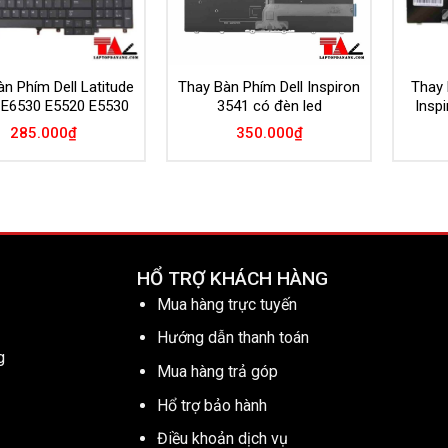
n Phím Dell Latitude
Thay Bàn Phím Dell Inspiron
Thay 
 E6530 E5520 E5530
3541 có đèn led
Insp
285.000
₫
350.000
₫
HỔ TRỢ KHÁCH HÀNG
Mua hàng trực tuyến
Hướng dẫn thanh toán
g
Mua hàng trả góp
Hổ trợ bảo hành
Điều khoản dịch vụ