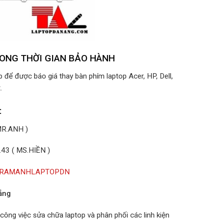
RONG THỜI GIAN BẢO HÀNH
ếp để được báo giá thay bàn phím laptop Acer, HP, Dell,
.
:
MR.ANH )
43 ( MS.HIỀN )
m/TRAMANHLAPTOPDN
ẵng
ông việc sửa chữa laptop và phân phối các linh kiện