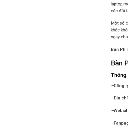
laptop,m
các đối t
Một số c
khác khô
ngay cho
Bàn Phím
Bàn P
Thông 
–
Công t
–
Địa chỉ
–
Websit
–
Fanpa