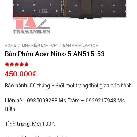
HOME
/
LINH KIỆN LAPTOP
/
BÀN PHÍM LAPTOP
Bàn Phím Acer Nitro 5 AN515-53
Rated
3
5.00
450.000
₫
out of 5
based on
Bảo hành
: 06 tháng – Đổi mới trong thời gian bảo hành
customer
ratings
Liên hệ
: 0935098288 Ms Trâm – 0929217943 Ms
Hiền
Tình trạng
: Mới 100%