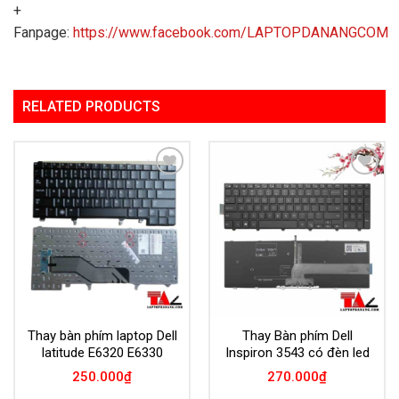
+
Fanpage:
https://www.facebook.com/LAPTOPDANANGCOM
RELATED PRODUCTS
Add to
Add to
Wishlist
Wishlist
Thay bàn phím laptop Dell
Thay Bàn phím Dell
latitude E6320 E6330
Inspiron 3543 có đèn led
250.000
₫
270.000
₫