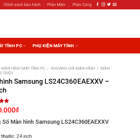
Chính sách bảo hành
Phần Mềm
Phần Cứng
ÁY TÍNH PC
PHỤ KIỆN MÁY TÍNH
MÀN HÌNH MÁY TÍNH PC
/
KHOẢNG GIÁ MÀN HÌNH
/
MÀN
 3 TRIỆU
hình Samsung LS24C360EAEXXV –
nch
5.00
0.000
₫
5
on
 Số Màn hình Samsung LS24C360EAEXXV
r
 thước:
24 inch