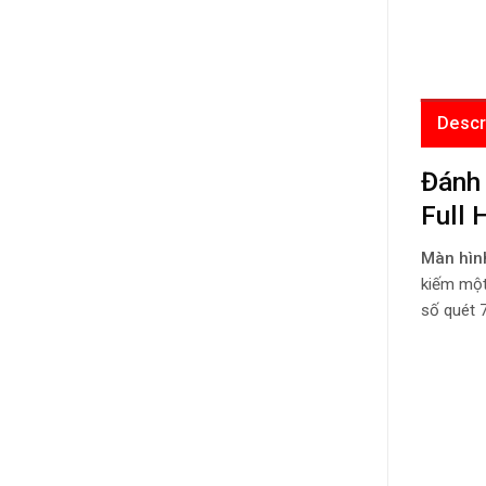
Descr
Đánh 
Full 
Màn hì
kiếm một 
số quét 