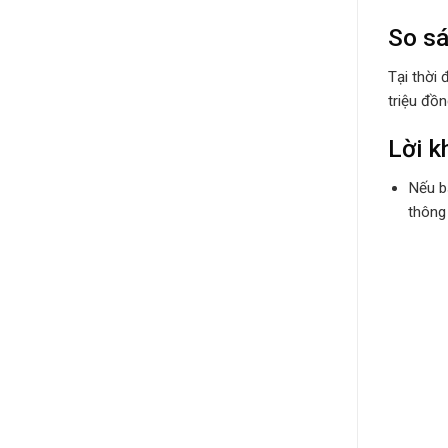
So s
Tại thời
triệu đồ
Lời 
Nếu bạ
thông