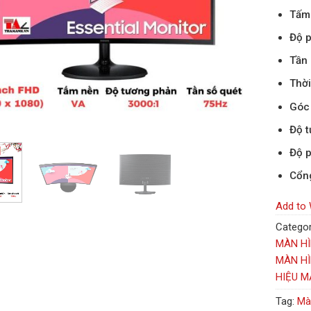
Tấm
Độ p
Tần 
Thời
Góc 
Độ t
Độ 
Cổng
Add to 
Categor
MÀN HÌ
MÀN H
HIỆU M
Tag:
Mà