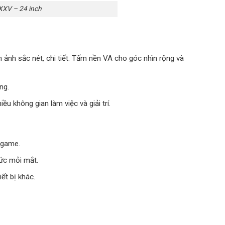
XV – 24 inch
 ảnh sắc nét, chi tiết. Tấm nền VA cho góc nhìn rộng và
ng.
ều không gian làm việc và giải trí.
 game.
ức mỏi mắt.
ết bị khác.