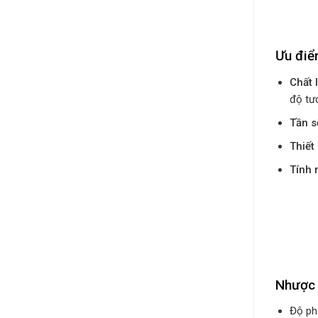
Ưu đi
Chất 
độ tư
Tần s
Thiết 
Tính 
Nhược
Độ ph