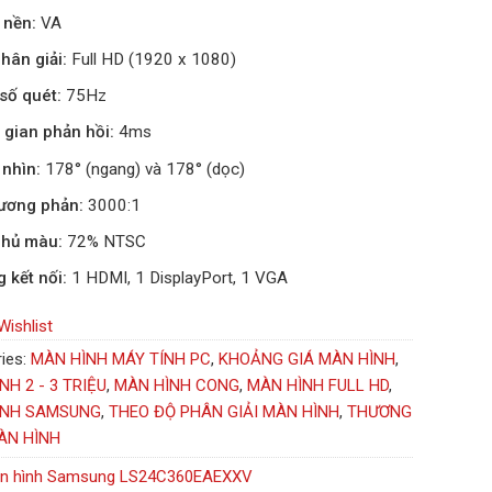
 nền:
VA
hân giải:
Full HD (1920 x 1080)
số quét:
75Hz
 gian phản hồi:
4ms
nhìn:
178° (ngang) và 178° (dọc)
ương phản:
3000:1
phủ màu:
72% NTSC
 kết nối:
1 HDMI, 1 DisplayPort, 1 VGA
Wishlist
ies:
MÀN HÌNH MÁY TÍNH PC
,
KHOẢNG GIÁ MÀN HÌNH
,
NH 2 - 3 TRIỆU
,
MÀN HÌNH CONG
,
MÀN HÌNH FULL HD
,
ÌNH SAMSUNG
,
THEO ĐỘ PHÂN GIẢI MÀN HÌNH
,
THƯƠNG
ÀN HÌNH
n hình Samsung LS24C360EAEXXV