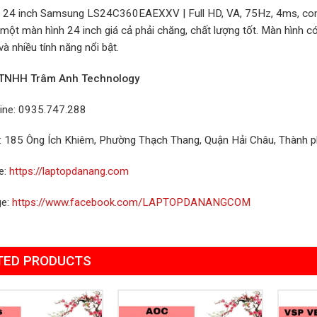
 24 inch Samsung LS24C360EAEXXV | Full HD, VA, 75Hz, 4ms, con
một màn hình 24 inch giá cả phải chăng, chất lượng tốt. Màn hình có 
 và nhiều tính năng nổi bật.
 TNHH Trâm Anh Technology
line: 0935.747.288
ỉ: 185 Ông Ích Khiêm, Phường Thạch Thang, Quận Hải Châu, Thành 
e:
https://laptopdanang.com
ge:
https://www.facebook.com/LAPTOPDANANGCOM
TED PRODUCTS