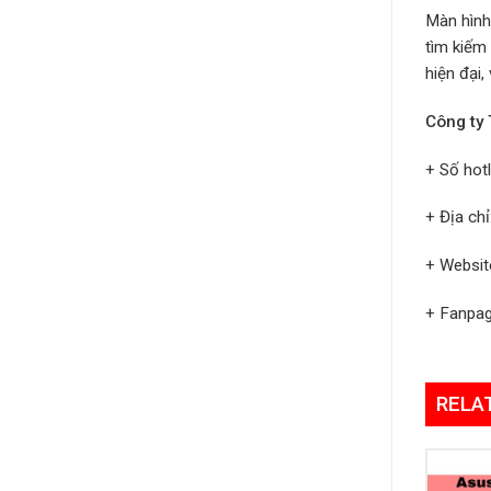
Màn hình
tìm kiếm 
hiện đại,
Công ty
+ Số hot
+ Địa ch
+ Websit
+ Fanpa
RELA