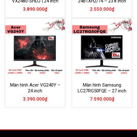
VX2480-SHDJ | 24 inch
24B1XH2/74 – 23.8 inch
3.890.000
₫
2.550.000
₫
Add to
Add to
Wishlist
Wishlist
Màn hình Acer VG240Y –
Màn hình Samsung
24 inch
LC27RG50FQE – 27 inch
3.390.000
₫
7.590.000
₫