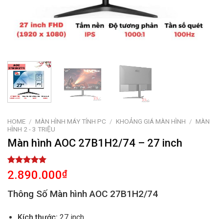
HOME
/
MÀN HÌNH MÁY TÍNH PC
/
KHOẢNG GIÁ MÀN HÌNH
/
MÀN
HÌNH 2 - 3 TRIỆU
Màn hình AOC 27B1H2/74 – 27 inch
Rated
1
5.00
2.890.000
₫
out of 5
based on
Thông Số Màn hình AOC 27B1H2/74
customer
rating
Kích thước:
27 inch