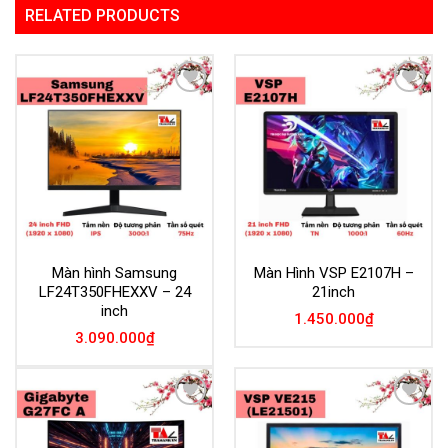
RELATED PRODUCTS
Add to
Add to
Wishlist
Wishlist
Màn hình Samsung
Màn Hình VSP E2107H –
LF24T350FHEXXV – 24
21inch
inch
1.450.000
₫
3.090.000
₫
Add to
Add to
Wishlist
Wishlist