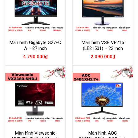
Màn hình Gigabyte G27FC
Màn hình VSP VE215
A – 27 inch
(LE21501) – 22 inch
4.790.000
₫
2.090.000
₫
Add to
Add to
Wishlist
Wishlist
Màn hình Viewsonic
Màn hình AOC