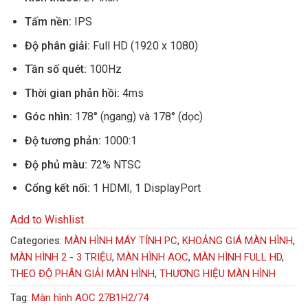
Tấm nền:
IPS
Độ phân giải:
Full HD (1920 x 1080)
Tần số quét:
100Hz
Thời gian phản hồi:
4ms
Góc nhìn:
178° (ngang) và 178° (dọc)
Độ tương phản:
1000:1
Độ phủ màu:
72% NTSC
Cổng kết nối:
1 HDMI, 1 DisplayPort
Add to Wishlist
Categories:
MÀN HÌNH MÁY TÍNH PC
,
KHOẢNG GIÁ MÀN HÌNH
,
MÀN HÌNH 2 - 3 TRIỆU
,
MÀN HÌNH AOC
,
MÀN HÌNH FULL HD
,
THEO ĐỘ PHÂN GIẢI MÀN HÌNH
,
THƯƠNG HIỆU MÀN HÌNH
Tag:
Màn hình AOC 27B1H2/74