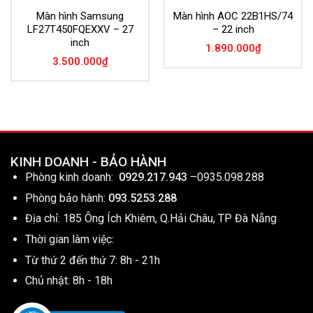
Màn hình Samsung
Màn hình AOC 22B1HS/74
LF27T450FQEXXV – 27
– 22 inch
inch
1.890.000
₫
3.500.000
₫
KINH DOANH - BẢO HÀNH
Phòng kinh doanh:
0929.217.943
–
0935.098.288
Phòng bảo hành:
093.5253.288
Địa chỉ: 185 Ông Ích Khiêm, Q.Hải Châu, TP Đà Nẵng
Thời gian làm việc:
Từ thứ 2 đến thứ 7: 8h - 21h
Chủ nhật: 8h - 18h