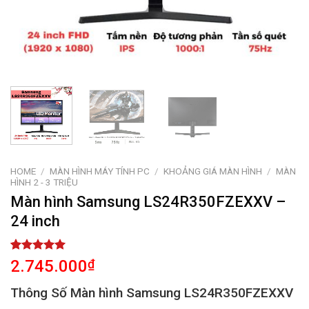
HOME
/
MÀN HÌNH MÁY TÍNH PC
/
KHOẢNG GIÁ MÀN HÌNH
/
MÀN
HÌNH 2 - 3 TRIỆU
Màn hình Samsung LS24R350FZEXXV –
24 inch
Rated
1
5.00
2.745.000
₫
out of 5
based on
Thông Số Màn hình Samsung LS24R350FZEXXV
customer
rating