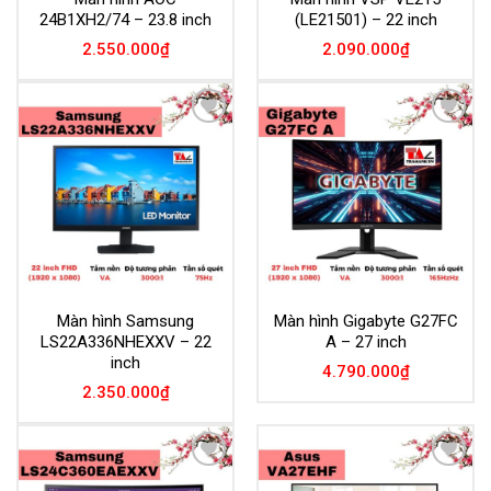
24B1XH2/74 – 23.8 inch
(LE21501) – 22 inch
2.550.000
₫
2.090.000
₫
Add to
Add to
Wishlist
Wishlist
Màn hình Samsung
Màn hình Gigabyte G27FC
LS22A336NHEXXV – 22
A – 27 inch
inch
4.790.000
₫
2.350.000
₫
Add to
Add to