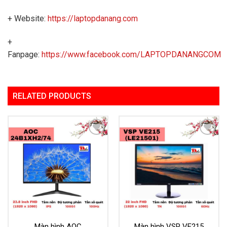
+ Website:
https://laptopdanang.com
+
Fanpage:
https://www.facebook.com/LAPTOPDANANGCOM
RELATED PRODUCTS
Add to
Add to
Wishlist
Wishlist
Màn hình AOC
Màn hình VSP VE215