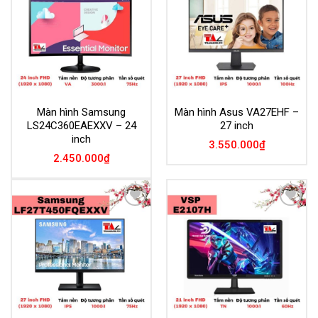
Wishlist
Wishlist
Màn hình Samsung
Màn hình Asus VA27EHF –
LS24C360EAEXXV – 24
27 inch
inch
3.550.000
₫
2.450.000
₫
Add to
Add to
Wishlist
Wishlist