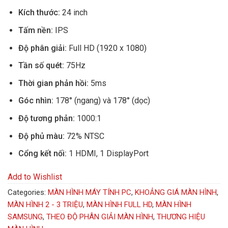
Kích thước:
24 inch
Tấm nền:
IPS
Độ phân giải:
Full HD (1920 x 1080)
Tần số quét:
75Hz
Thời gian phản hồi:
5ms
Góc nhìn:
178° (ngang) và 178° (dọc)
Độ tương phản:
1000:1
Độ phủ màu:
72% NTSC
Cổng kết nối:
1 HDMI, 1 DisplayPort
Add to Wishlist
Categories:
MÀN HÌNH MÁY TÍNH PC
,
KHOẢNG GIÁ MÀN HÌNH
,
MÀN HÌNH 2 - 3 TRIỆU
,
MÀN HÌNH FULL HD
,
MÀN HÌNH
SAMSUNG
,
THEO ĐỘ PHÂN GIẢI MÀN HÌNH
,
THƯƠNG HIỆU