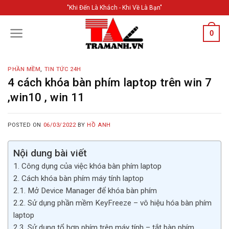
Skip
"Khi Đến Là Khách - Khi Về Là Bạn"
to
content
0
PHẦN MỀM
,
TIN TỨC 24H
4 cách khóa bàn phím laptop trên win 7
,win10 , win 11
POSTED ON
06/03/2022
BY
HỒ ANH
Nội dung bài viết
1. Công dụng của việc khóa bàn phím laptop
2. Cách khóa bàn phím máy tính laptop
2.1. Mở Device Manager để khóa bàn phím
2.2. Sử dụng phần mềm KeyFreeze – vô hiệu hóa bàn phím
laptop
2.3. Sử dụng tổ hợp phím trên máy tính – tắt bàn phím