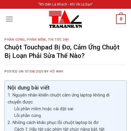
Skip
"Khi Đến Là Khách - Khi Về Là Bạn"
to
content
0
PHẦN CỨNG
,
PHẦN MỀM
,
TIN TỨC 24H
Chuột Touchpad Bị Đơ, Cảm Ứng Chuột
Bị Loạn Phải Sửa Thế Nào?
POSTED ON
07/08/2025
BY
HỒ ANH
Nội dung bài viết
1. Nguyên nhân khiến chuột cảm ứng laptop không di
chuyển được
Lỗi phần mềm hoặc cài đặt sai:
Lỗi phần cứng
2. Những cách khắc phục lỗi chuột laptop bị đơ
Cách 1: Hãy tắt các phím tắt chức năng bật, tắt