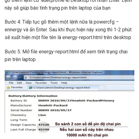
gõ thêm lệnh cd %uerprofile%/Desktop rồi nhấn Enter. Lệnh
này sẽ giúp báo tình trạng pin trên laptop của bạn
Bước 4: Tiếp tục gõ thêm một lệnh nữa là powercfg –
ennergy và ấn Enter. Sau khi thực hiện này xong thì 1-2 phút
sẽ xuất hiện một file tên là energy-report.html trên desktop
Bước 5: Mở file energy-report.html để xem tình trạng chai
pin trên laptop.