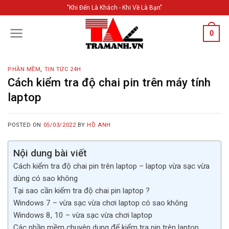
Skip
"Khi Đến Là Khách - Khi Về Là Bạn"
to
content
0
PHẦN MỀM
,
TIN TỨC 24H
Cách kiểm tra độ chai pin trên máy tính
laptop
POSTED ON
05/03/2022
BY
HỒ ANH
Nội dung bài viết
Cách kiểm tra độ chai pin trên laptop – laptop vừa sạc vừa
dùng có sao không
Tại sao cần kiểm tra độ chai pin laptop ?
Windows 7 – vừa sạc vừa chơi laptop có sao không
Windows 8, 10 – vừa sạc vừa chơi laptop
Các phần mềm chuyên dụng để kiểm tra pin trên laptop