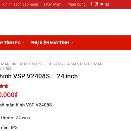
Chính sách bảo hành
Phần Mềm
Phần Cứng
ÁY TÍNH PC
PHỤ KIỆN MÁY TÍNH
MÀN HÌNH MÁY TÍNH PC
/
KHOẢNG GIÁ MÀN HÌNH
/
MÀN
 3 TRIỆU
hình VSP V2408S – 24 inch
5.00
0.000
₫
5
on
số màn hình VSP V2408S
r
 thước:
24 inch
 nền:
IPS