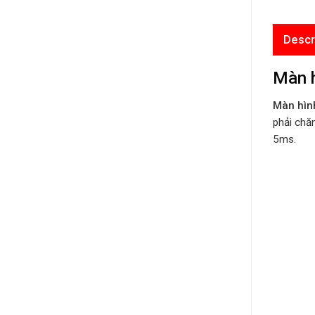
Descr
Màn h
Màn hìn
phải chăn
5ms.