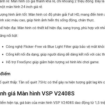
hành rẻ: Màn hình có giá thành khá rẻ, chỉ khoảng 2 triệu đồng. Đây
một màn hình 24 inch giá rẻ.
ượng hình ảnh tốt: Màn hình có độ phân giải Full HD, mang đến hình 
ính xác màu cao, giúp hình ảnh hiển thị sống động, chân thực.
kế hiện đại: Màn hình có thiết kế hiện đại, sang trọng, phù hợp với nhiề
ăng nổi bật:
Công nghệ Flicker-Free và Blue Light Filter giúp bảo vệ mắt khỏ
Cổng kết nối đa dạng, giúp người dùng dễ dàng kết nối với các thi
Hỗ trợ FreeSync giúp giảm hiện tượng xé hình khi chơi game.
 điểm
ố quét thấp: Tần số quét 75Hz có thể gây ra hiện tượng giật lag kh
ánh giá Màn hình VSP V2408S
 điểm hiện tại, giá bán của màn hình VSP V2408S dao động từ 1,5 tri