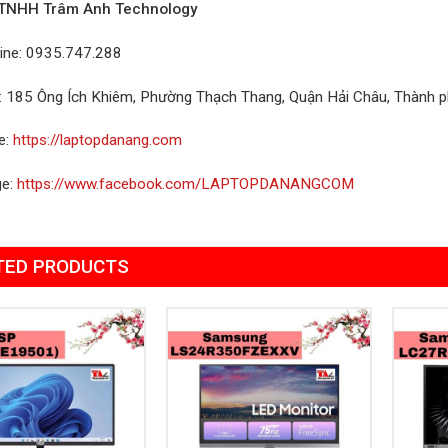
 TNHH Trâm Anh Technology
line: 0935.747.288
ỉ: 185 Ông Ích Khiêm, Phường Thạch Thang, Quận Hải Châu, Thành 
e:
https://laptopdanang.com
ge:
https://www.facebook.com/LAPTOPDANANGCOM
TED PRODUCTS
Add to
Add to
Wishlist
Wishlist