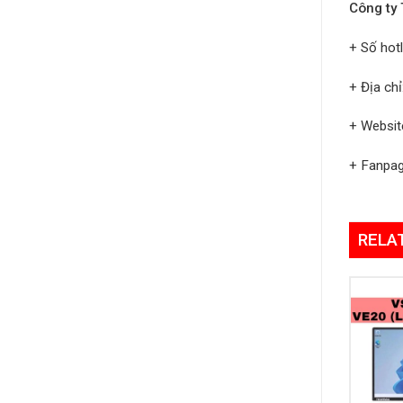
Công ty
+ Số hot
+ Địa ch
+ Websit
+ Fanpa
RELA