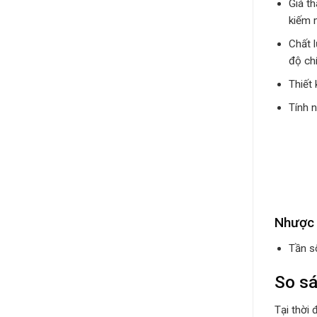
Giá t
kiếm 
Chất l
độ ch
Thiết 
Tính n
Nhược
Tần s
So s
Tại thời