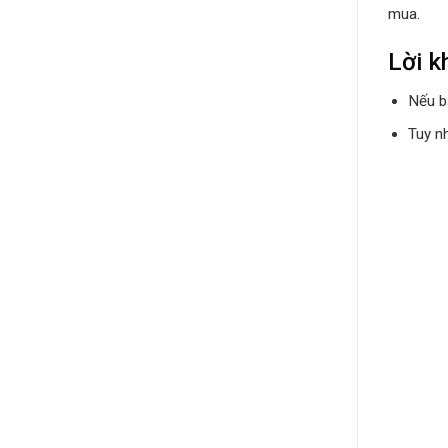
mua.
Lời 
Nếu b
Tuy n