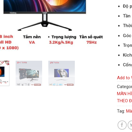
Độ p
Tần 
Thời
Góc 
Trọn
Kích
Cổng
Add to 
Categor
MÀN HÌ
THEO Đ
Tag:
Mà