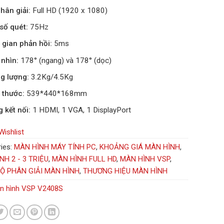
hân giải:
Full HD (1920 x 1080)
số quét:
75Hz
 gian phản hồi:
5ms
nhìn:
178° (ngang) và 178° (dọc)
g lượng:
3.2Kg/4.5Kg
 thước:
539*440*168mm
 kết nối:
1 HDMI, 1 VGA, 1 DisplayPort
Wishlist
ies:
MÀN HÌNH MÁY TÍNH PC
,
KHOẢNG GIÁ MÀN HÌNH
,
NH 2 - 3 TRIỆU
,
MÀN HÌNH FULL HD
,
MÀN HÌNH VSP
,
Ộ PHÂN GIẢI MÀN HÌNH
,
THƯƠNG HIỆU MÀN HÌNH
n hình VSP V2408S