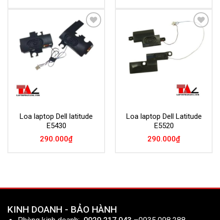
Add to
Add to
Wishlist
Wishlist
Loa laptop Dell latitude
Loa laptop Dell Latitude
E5430
E5520
290.000
₫
290.000
₫
KINH DOANH - BẢO HÀNH