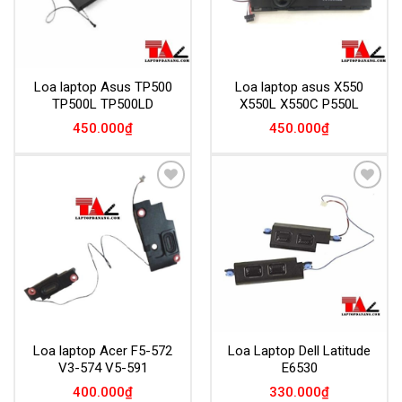
Loa laptop Asus TP500
Loa laptop asus X550
TP500L TP500LD
X550L X550C P550L
450.000
₫
450.000
₫
Add to
Add to
Wishlist
Wishlist
Loa laptop Acer F5-572
Loa Laptop Dell Latitude
V3-574 V5-591
E6530
400.000
₫
330.000
₫