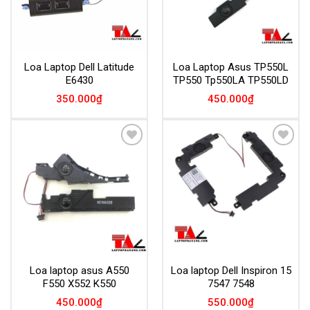
Loa Laptop Dell Latitude
Loa Laptop Asus TP550L
E6430
TP550 Tp550LA TP550LD
350.000
₫
450.000
₫
Add to
Add to
Wishlist
Wishlist
Loa laptop asus A550
Loa laptop Dell Inspiron 15
F550 X552 K550
7547 7548
450.000
₫
550.000
₫