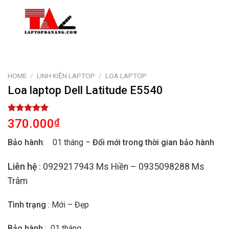
HOME
/
LINH KIỆN LAPTOP
/
LOA LAPTOP
Loa laptop Dell Latitude E5540
Rated
1
5.00
370.000
₫
out of 5
based on
Bảo hành
: 01 tháng –
Đổi mới trong thời gian bảo hành
customer
rating
Liên hệ
: 0929217943 Ms Hiền – 0935098288 Ms
Trâm
Tình trạng
: Mới – Đẹp
Bảo hành
: 01 tháng