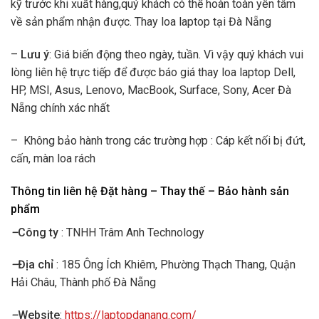
kỹ trước khi xuất hàng,quý khách có thể hoàn toàn yên tâm
về sản phẩm nhận được. Thay loa laptop tại Đà Nẵng
–
Lưu ý
: Giá biến động theo ngày, tuần. Vì vậy quý khách vui
lòng liên hệ trực tiếp để được báo giá thay loa laptop Dell,
HP, MSI, Asus, Lenovo, MacBook, Surface, Sony, Acer Đà
Nẵng chính xác nhất
– Không bảo hành trong các trường hợp : Cáp kết nối bị đứt,
cấn, màn loa rách
Thông tin liên hệ Đặt hàng – Thay thế – Bảo hành sản
phẩm
–
Công ty
: TNHH Trâm Anh Technology
–
Địa chỉ
: 185 Ông Ích Khiêm, Phường Thạch Thang, Quận
Hải Châu, Thành phố Đà Nẵng
–
Website
:
https://laptopdanang.com/