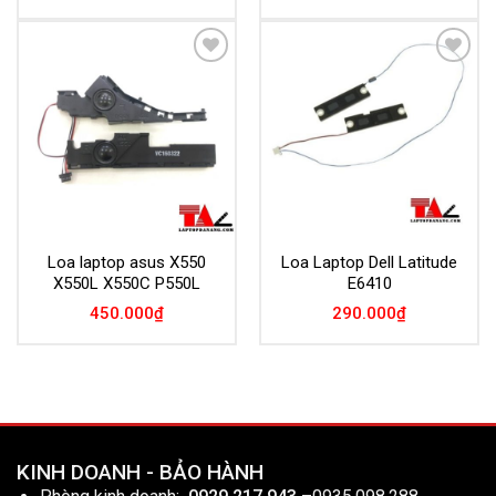
Add to
Add to
Wishlist
Wishlist
Loa laptop asus X550
Loa Laptop Dell Latitude
X550L X550C P550L
E6410
450.000
₫
290.000
₫
KINH DOANH - BẢO HÀNH