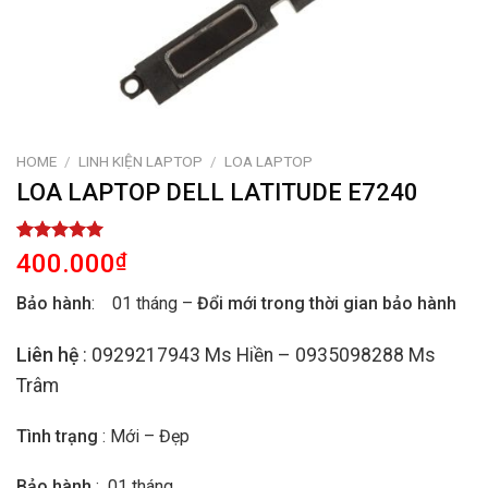
HOME
/
LINH KIỆN LAPTOP
/
LOA LAPTOP
LOA LAPTOP DELL LATITUDE E7240
Rated
1
5.00
400.000
₫
out of 5
based on
Bảo hành
: 01 tháng –
Đổi mới trong thời gian bảo hành
customer
rating
Liên hệ
: 0929217943 Ms Hiền – 0935098288 Ms
Trâm
Tình trạng
: Mới – Đẹp
Bảo hành
: 01 tháng