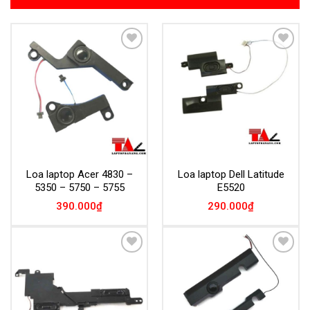
Add to
Add to
Wishlist
Wishlist
Loa laptop Acer 4830 –
Loa laptop Dell Latitude
5350 – 5750 – 5755
E5520
390.000
₫
290.000
₫
Add to
Add to
Wishlist
Wishlist