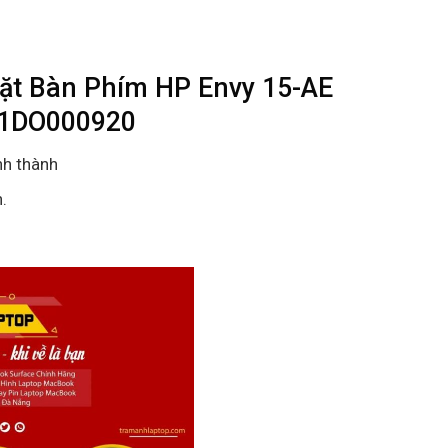
ặt Bàn Phím HP Envy 15-AE
P1DO000920
nh thành
.