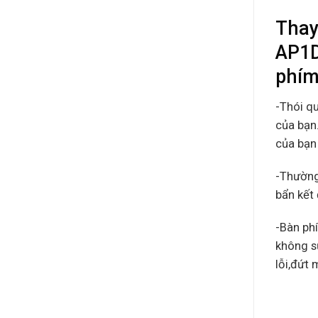
Thay
AP1D
phí
-Thói q
của bạn.
của bạn 
-Thường
bẩn kết 
-Bàn ph
không s
lỗi,đứt