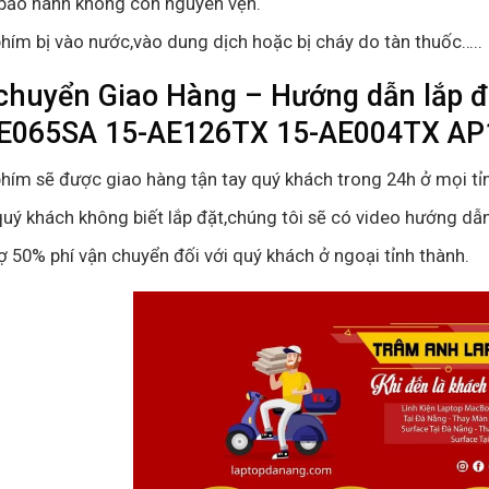
bảo hành không còn nguyên vẹn.
hím bị vào nước,vào dung dịch hoặc bị cháy do tàn thuốc…..
chuyển Giao Hàng – Hướng dẫn lắp đ
E065SA 15-AE126TX 15-AE004TX A
hím sẽ được giao hàng tận tay quý khách trong 24h ở mọi tỉ
uý khách không biết lắp đặt,chúng tôi sẽ có video hướng dẫn
ợ 50% phí vận chuyển đối với quý khách ở ngoại tỉnh thành.