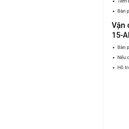
Tem 
Bàn p
Vận 
15-A
Bàn p
Nếu q
Hỗ tr