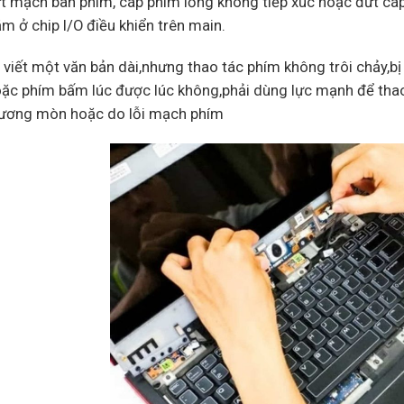
t mạch bàn phím, cáp phím lỏng không tiếp xúc hoặc đứt cáp.V
m ở chip I/O điều khiển trên main.
 viết một văn bản dài,nhưng thao tác phím không trôi chảy,bị
ặc phím bấm lúc được lúc không,phải dùng lực mạnh để thao
ương mòn hoặc do lỗi mạch phím