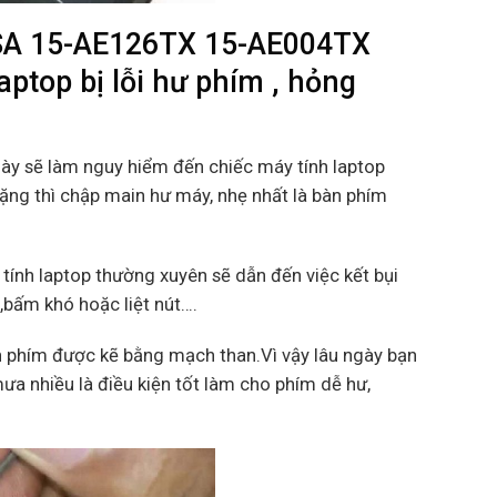
SA 15-AE126TX 15-AE004TX
top bị lỗi hư phím , hỏng
này sẽ làm nguy hiểm đến chiếc máy tính laptop
nặng thì chập main hư máy, nhẹ nhất là bàn phím
tính laptop thường xuyên sẽ dẫn đến việc kết bụi
m,bấm khó hoặc liệt nút….
 phím được kẽ bằng mạch than.Vì vậy lâu ngày bạn
ưa nhiều là điều kiện tốt làm cho phím dễ hư,