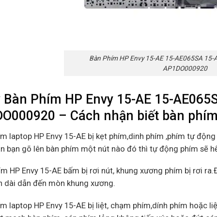
Bàn Phím HP Envy 15-AE 15-AE065SA 15
AP1DO000920
 Bàn Phím HP Envy 15-AE 15-AE065
O000920 – Cách nhận biết bàn phím l
ím laptop HP Envy 15-AE bị kẹt phím,dinh phím ,phím tự động
ần bạn gõ lên bàn phím một nút nào đó thì tự động phím sẽ hết 
ím HP Envy 15-AE bấm bị rơi nút, khung xương phím bị rơi r
an dài dẫn đến mòn khung xương.
ím laptop HP Envy 15-AE bị liệt, chạm phím,dính phím hoặc l