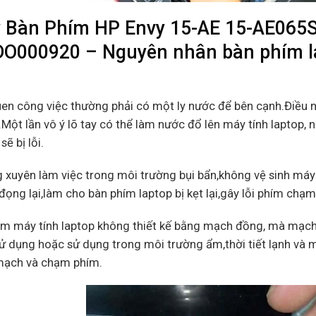
 Bàn Phím HP Envy 15-AE 15-AE065
O000920 – Nguyên nhân bàn phím lap
m
uen công việc thường phải có một ly nước để bên cạnh.Điều 
Một lần vô ý lõ tay có thể làm nước đổ lên máy tính laptop, 
sẽ bị lỗi.
 xuyên làm việc trong môi trường bụi bẩn,không vệ sinh máy 
đọng lại,làm cho bàn phím laptop bị kẹt lại,gây lỗi phím chạ
ím máy tính laptop không thiết kế bằng mạch đồng, mà mạch
ử dụng hoặc sử dụng trong môi trường ẩm,thời tiết lạnh và m
 mạch và chạm phím.