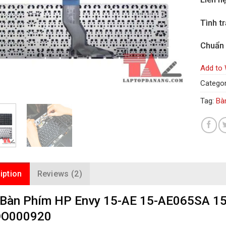
Tình t
Chuẩn
Add to 
Categor
Tag:
Bà
iption
Reviews (2)
 Bàn Phím HP Envy 15-AE 15-AE065SA 
O000920