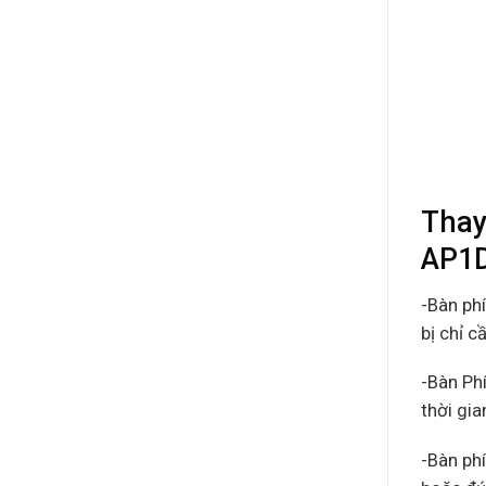
Thay
AP1D
-Bàn ph
bị chỉ c
-Bàn Ph
thời gi
-Bàn ph