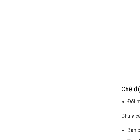
Chế đ
Đổi m
Chú ý c
Bàn p