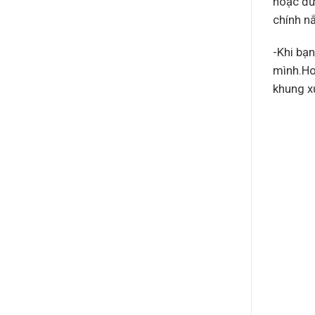
hoặc đứ
chính nắ
-Khi bạn
mình.Ho
khung x