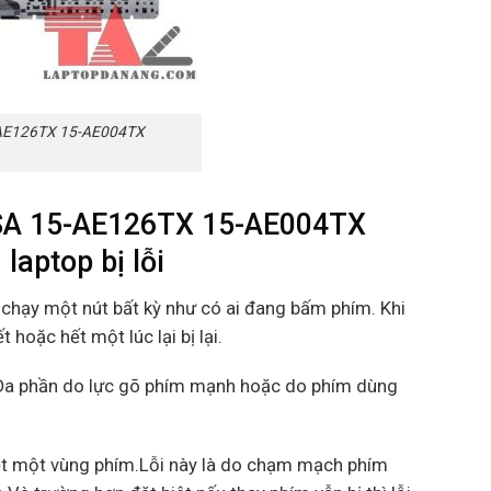
-AE126TX 15-AE004TX
SA 15-AE126TX 15-AE004TX
aptop bị lỗi
 chạy một nút bất kỳ như có ai đang bấm phím. Khi
hoặc hết một lúc lại bị lại.
a.Đa phần do lực gõ phím mạnh hoặc do phím dùng
iệt một vùng phím.Lỗi này là do chạm mạch phím