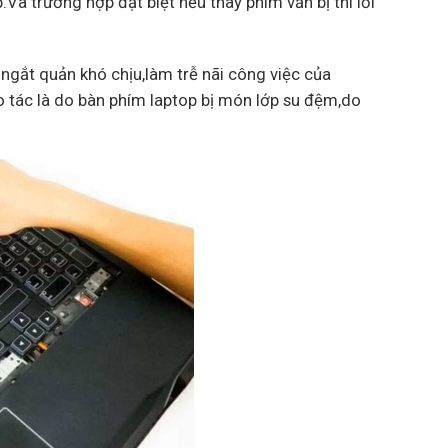
à trường hợp đặt biệt nếu thay phím vẫn bị thì lỗi
 ngắt quản khó chịu,làm trễ nãi công việc của
 tác là do bàn phím laptop bị món lớp su đệm,do