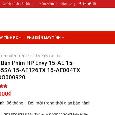
Chính sách bảo hành
Phần Mềm
Phần Cứng
ÁY TÍNH PC
PHỤ KIỆN MÁY TÍNH
LINH KIỆN LAPTOP
/
BÀN PHÍM LAPTOP
 Bàn Phím HP Envy 15-AE 15-
5SA 15-AE126TX 15-AE004TX
DO000920
5.00
000
₫
5
on
ành
: 06 tháng – Đổi mới trong thời gian bảo hành
r
ệ
: 0935098288 Ms Trâm – 0929217943 Ms Hiền