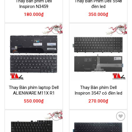
Thay bàn phím Dell
Thay Bàn Phím Dell 5548
Inspiron N3459
đèn led
180.000
₫
350.000
₫
Add to
Add to
Wishlist
Wishlist
Thay Bàn phím laptop Dell
Thay Bàn phím Dell
ALIENWARE M11X R1
Inspiron 3547 có đèn led
550.000
₫
270.000
₫
Add to
Add to
Wishlist
Wishlist