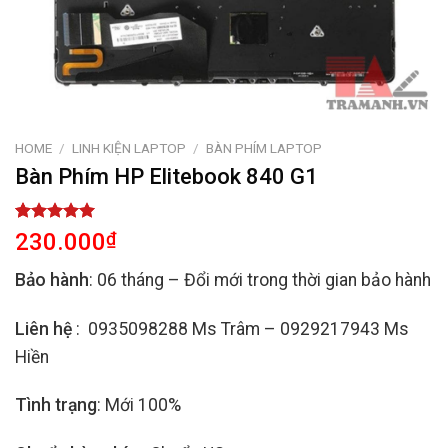
HOME
/
LINH KIỆN LAPTOP
/
BÀN PHÍM LAPTOP
Bàn Phím HP Elitebook 840 G1
Rated
2
5.00
230.000
₫
out of 5
based on
Bảo hành
: 06 tháng – Đổi mới trong thời gian bảo hành
customer
ratings
Liên hệ
: 0935098288 Ms Trâm – 0929217943 Ms
Hiền
Tình trạng
: Mới 100%