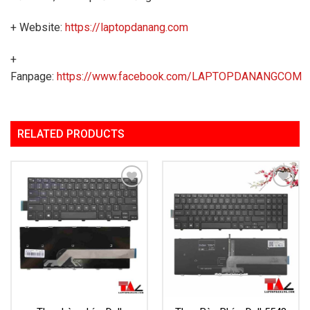
+ Website:
https://laptopdanang.com
+
Fanpage:
https://www.facebook.com/LAPTOPDANANGCOM
RELATED PRODUCTS
Add to
Add to
Wishlist
Wishlist