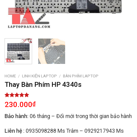
HOME
/
LINH KIỆN LAPTOP
/
BÀN PHÍM LAPTOP
Thay Bàn Phím HP 4340s
Rated
2
5.00
230.000
₫
out of 5
based on
Bảo hành
: 06 tháng – Đổi mới trong thời gian bảo hành
customer
ratings
Liên hệ
: 0935098288 Ms Trâm – 0929217943 Ms