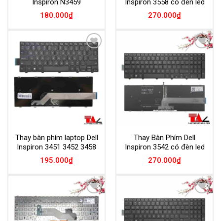
Inspiron N3459
Inspiron 3558 có đèn led
180.000
₫
270.000
₫
Add to
Add to
Wishlist
Wishlist
Thay bàn phím laptop Dell
Thay Bàn Phím Dell
Inspiron 3451 3452 3458
Inspiron 3542 có đèn led
195.000
₫
270.000
₫
Add to
Add to
Wishlist
Wishlist