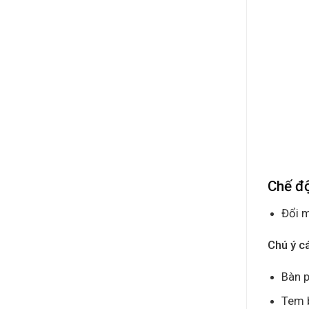
Chế đ
Đổi m
Chú ý c
Bàn p
Tem 