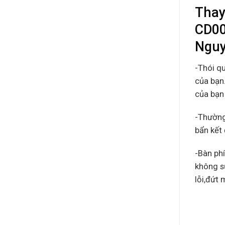
Thay
CD00
Nguy
-Thói q
của bạn.
của bạn 
-Thường
bẩn kết 
-Bàn ph
không s
lỗi,đứt