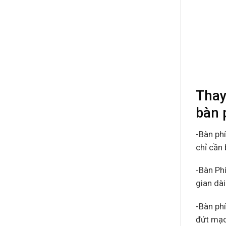
Thay
bàn p
-Bàn ph
chỉ cần 
-Bàn Ph
gian dà
-Bàn ph
đứt mạc