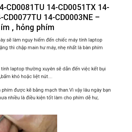
14-CD0081TU 14-CD0051TX 14-
4-CD0077TU 14-CD0003NE –
hím , hỏng phím
này sẽ làm nguy hiểm đến chiếc máy tính laptop
nặng thì chập main hư máy, nhẹ nhất là bàn phím
tính laptop thường xuyên sẽ dẫn đến việc kết bụi
m,bấm khó hoặc liệt nút….
 phím được kẽ bằng mạch than.Vì vậy lâu ngày bạn
ưa nhiều là điều kiện tốt làm cho phím dễ hư,