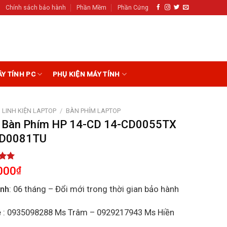
Chính sách bảo hành
Phần Mềm
Phần Cứng
ÁY TÍNH PC
PHỤ KIỆN MÁY TÍNH
LINH KIỆN LAPTOP
/
BÀN PHÍM LAPTOP
 Bàn Phím HP 14-CD 14-CD0055TX
CD0081TU
5.00
000
₫
5
on
ành
: 06 tháng – Đổi mới trong thời gian bảo hành
r
ệ
: 0935098288 Ms Trâm – 0929217943 Ms Hiền