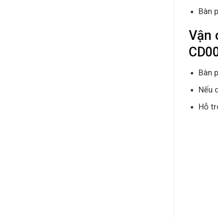
Bàn p
Vận 
CD0
Bàn p
Nếu q
Hỗ tr