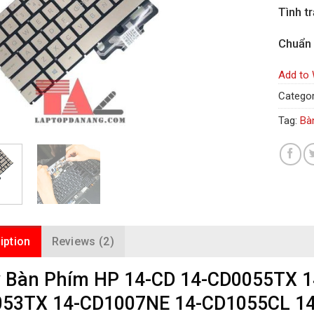
Tình t
Chuẩn
Add to 
Categor
Tag:
Bà
iption
Reviews (2)
 Bàn Phím HP 14-CD 14-CD0055TX 
53TX 14-CD1007NE 14-CD1055CL 1