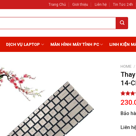
Trang Chủ
Giới thiệu
Liên hệ
Tin Tức 24h
DỊCH VỤ LAPTOP
MÀN HÌNH MÁY TÍNH PC
LINH KIỆN M
HOME
/
Thay
14-
Add to
Wishlist
Rated
2
230.
out of 
based 
Bảo h
custome
ratings
Liên h