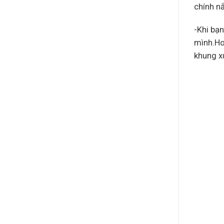
chính nắ
-Khi bạn
mình.Ho
khung x