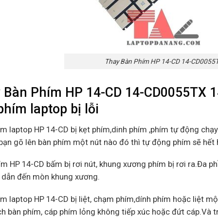
Thay Bàn Phím HP 14-CD 14-CD0055
 Bàn Phím HP 14-CD 14-CD0055TX 1
hím laptop bị lỗi
ím laptop HP 14-CD bị kẹt phím,dinh phím ,phím tự động chạy
bạn gõ lên bàn phím một nút nào đó thì tự động phím sẽ hết ho
ím HP 14-CD bấm bị rơi nút, khung xương phím bị rơi ra.Đa 
i dẫn đến mòn khung xương.
ím laptop HP 14-CD bị liệt, chạm phím,dính phím hoặc liệt 
h bàn phím, cáp phím lỏng không tiếp xúc hoặc đứt cáp.Và trư