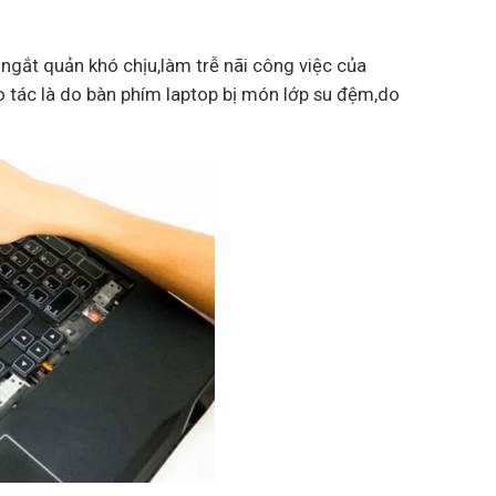
 ngắt quản khó chịu,làm trễ nãi công việc của
 tác là do bàn phím laptop bị món lớp su đệm,do