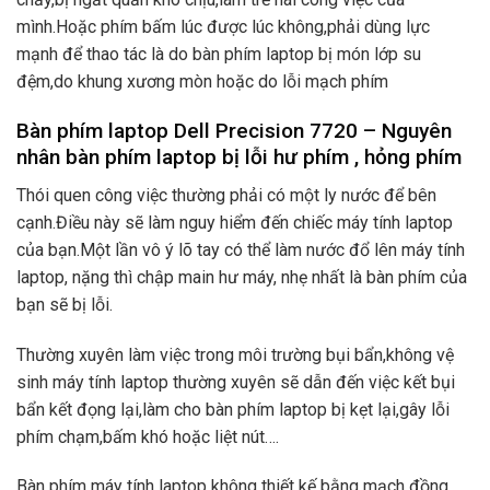
mình.Hoặc phím bấm lúc được lúc không,phải dùng lực
mạnh để thao tác là do bàn phím laptop bị món lớp su
đệm,do khung xương mòn hoặc do lỗi mạch phím
Bàn phím laptop Dell Precision 7720
– Nguyên
nhân bàn phím laptop bị lỗi hư phím , hỏng phím
Thói quen công việc thường phải có một ly nước để bên
cạnh.Điều này sẽ làm nguy hiểm đến chiếc máy tính laptop
của bạn.Một lần vô ý lõ tay có thể làm nước đổ lên máy tính
laptop, nặng thì chập main hư máy, nhẹ nhất là bàn phím của
bạn sẽ bị lỗi.
Thường xuyên làm việc trong môi trường bụi bẩn,không vệ
sinh máy tính laptop thường xuyên sẽ dẫn đến việc kết bụi
bẩn kết đọng lại,làm cho bàn phím laptop bị kẹt lại,gây lỗi
phím chạm,bấm khó hoặc liệt nút….
Bàn phím máy tính laptop không thiết kế bằng mạch đồng,