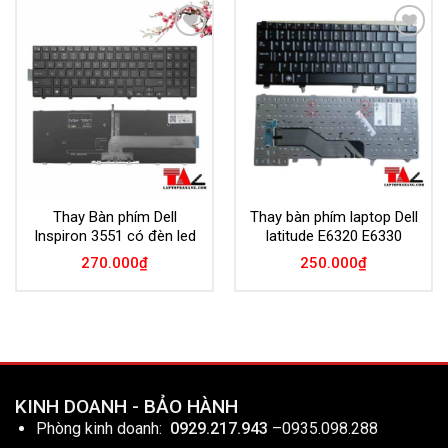
Add to
Add to
Wishlist
Wishlist
Thay Bàn phím Dell
Thay bàn phím laptop Dell
Inspiron 3551 có đèn led
latitude E6320 E6330
270.000
₫
250.000
₫
KINH DOANH - BẢO HÀNH
Phòng kinh doanh:
0929.217.943
–
0935.098.288