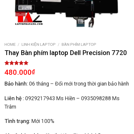
HOME
/
LINH KIỆN LAPTOP
/
BÀN PHÍM LAPTOP
Thay Bàn phím laptop Dell Precision 7720
Rated
2
5.00
480.000
₫
out of 5
based on
Bảo hành
: 06 tháng – Đổi mới trong thời gian bảo hành
customer
ratings
Liên hệ
: 0929217943 Ms Hiền – 0935098288 Ms
Trâm
Tình trạng
: Mới 100%