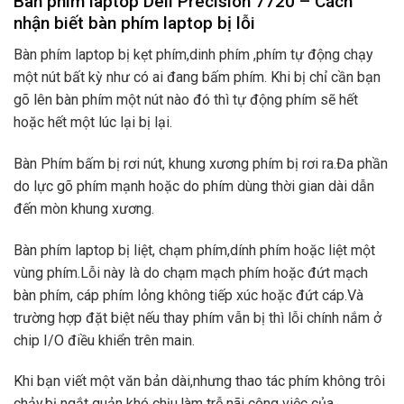
Bàn phím laptop Dell Precision 7720
– Cách
nhận biết bàn phím laptop bị lỗi
Bàn phím laptop bị kẹt phím,dinh phím ,phím tự động chạy
một nút bất kỳ như có ai đang bấm phím. Khi bị chỉ cần bạn
gõ lên bàn phím một nút nào đó thì tự động phím sẽ hết
hoặc hết một lúc lại bị lại.
Bàn Phím bấm bị rơi nút, khung xương phím bị rơi ra.Đa phần
do lực gõ phím mạnh hoặc do phím dùng thời gian dài dẫn
đến mòn khung xương.
Bàn phím laptop bị liệt, chạm phím,dính phím hoặc liệt một
vùng phím.Lỗi này là do chạm mạch phím hoặc đứt mạch
bàn phím, cáp phím lỏng không tiếp xúc hoặc đứt cáp.Và
trường hợp đặt biệt nếu thay phím vẫn bị thì lỗi chính nắm ở
chip I/O điều khiển trên main.
Khi bạn viết một văn bản dài,nhưng thao tác phím không trôi
chảy,bị ngắt quản khó chịu,làm trễ nãi công việc của