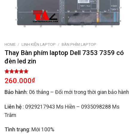
HOME
/
LINH KIỆN LAPTOP
/
BÀN PHÍM LAPTOP
Thay Bàn phím laptop Dell 7353 7359 có
đèn led zin
Rated
2
5.00
260.000
₫
out of 5
based on
Bảo hành
: 06 tháng – Đổi mới trong thời gian bảo hành
customer
ratings
Liên hệ
: 0929217943 Ms Hiền – 0935098288 Ms
Trâm
Tình trạng
: Mới 100%