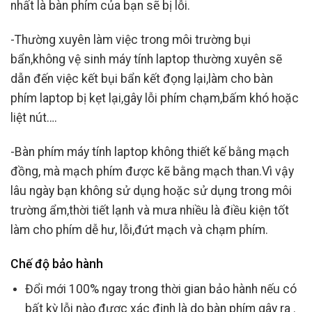
nhất là bàn phím của bạn sẽ bị lỗi.
-Thường xuyên làm việc trong môi trường bụi
bẩn,không vệ sinh máy tính laptop thường xuyên sẽ
dẫn đến việc kết bụi bẩn kết đọng lại,làm cho bàn
phím laptop bị kẹt lại,gây lỗi phím chạm,bấm khó hoặc
liệt nút….
-Bàn phím máy tính laptop không thiết kế bằng mạch
đồng, mà mạch phím được kẽ bằng mạch than.Vì vậy
lâu ngày bạn không sử dụng hoặc sử dụng trong môi
trường ẩm,thời tiết lạnh và mưa nhiều là điều kiện tốt
làm cho phím dễ hư, lỗi,đứt mạch và chạm phím.
Chế độ bảo hành
Đổi mới 100% ngay trong thời gian bảo hành nếu có
bất kỳ lỗi nào được xác định là do bàn phím gây ra .