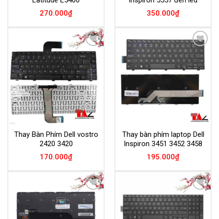
Latitude E5400
inspiron 5557 đèn led
270.000
₫
350.000
₫
Add to
Add to
Wishlist
Wishlist
Thay Bàn Phím Dell vostro
Thay bàn phím laptop Dell
2420 3420
Inspiron 3451 3452 3458
170.000
₫
195.000
₫
Add to
Add to
Wishlist
Wishlist