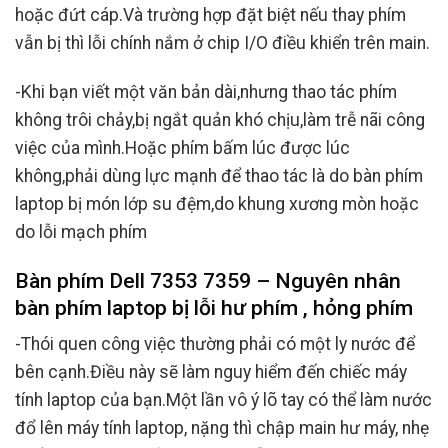
hoặc đứt cáp.Và trường hợp đặt biệt nếu thay phím
vẫn bị thì lỗi chính nắm ở chip I/O điều khiển trên main.
-Khi bạn viết một văn bản dài,nhưng thao tác phím
không trôi chảy,bị ngắt quản khó chịu,làm trễ nãi công
việc của mình.Hoặc phím bấm lúc được lúc
không,phải dùng lực mạnh để thao tác là do bàn phím
laptop bị món lớp su đệm,do khung xương mòn hoặc
do lỗi mạch phím
Bàn phím Dell 7353 7359 – Nguyên nhân
bàn phím laptop bị lỗi hư phím , hỏng phím
-Thói quen công việc thường phải có một ly nước để
bên cạnh.Điều này sẽ làm nguy hiểm đến chiếc máy
tính laptop của bạn.Một lần vô ý lõ tay có thể làm nước
đổ lên máy tính laptop, nặng thì chập main hư máy, nhẹ