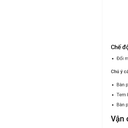
Chế đ
Đổi m
Chú ý c
Bàn p
Tem 
Bàn p
Vận 