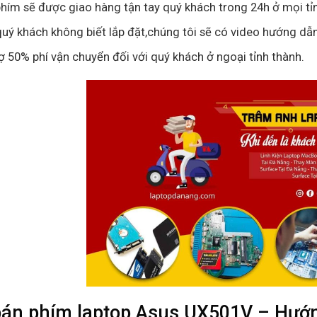
hím sẽ được giao hàng tận tay quý khách trong 24h ở mọi tỉ
uý khách không biết lắp đặt,chúng tôi sẽ có video hướng dẫn
ợ 50% phí vận chuyển đối với quý khách ở ngoại tỉnh thành.
bán phím laptop Asus UX501V – Hướ