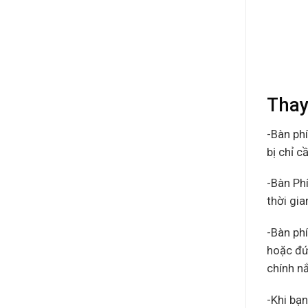
Thay
-Bàn ph
bị chỉ c
-Bàn Ph
thời gi
-Bàn ph
hoặc đứ
chính nắ
-Khi bạn