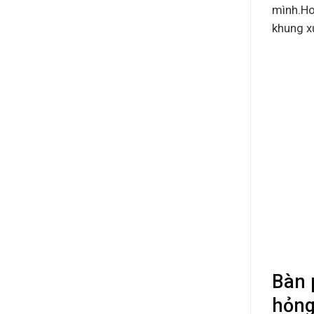
mình.Ho
khung x
Bàn 
hỏng