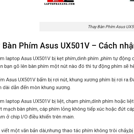
Thay Bàn Phím Asus UX
 Bàn Phím Asus UX501V – Cách nhận b
ím laptop Asus UX501V bị kẹt phím,dinh phím ,phím tự động 
ần bạn gõ lên bàn phím một nút nào đó thì tự động phím sẽ hết 
ím Asus UX501V bấm bị rơi nút, khung xương phím bị rơi ra
an dài dẫn đến mòn khung xương.
ím laptop Asus UX501V bị liệt, chạm phím,dính phím hoặc li
t mạch bàn phím, cáp phím lỏng không tiếp xúc hoặc đứt cáp.V
m ở chip I/O điều khiển trên main.
 viết một văn bản dài,nhưng thao tác phím không trôi chảy,bị