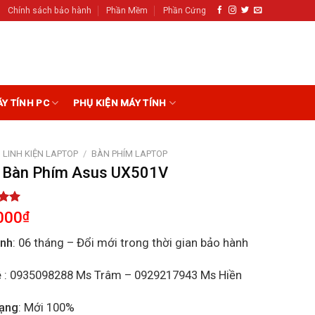
Chính sách bảo hành
Phần Mềm
Phần Cứng
ÁY TÍNH PC
PHỤ KIỆN MÁY TÍNH
LINH KIỆN LAPTOP
/
BÀN PHÍM LAPTOP
 Bàn Phím Asus UX501V
5.00
000
₫
5
on
ành
: 06 tháng – Đổi mới trong thời gian bảo hành
r
ệ
: 0935098288 Ms Trâm – 0929217943 Ms Hiền
rạng
: Mới 100%