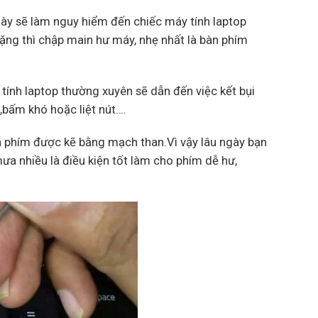
này sẽ làm nguy hiểm đến chiếc máy tính laptop
nặng thì chập main hư máy, nhẹ nhất là bàn phím
tính laptop thường xuyên sẽ dẫn đến việc kết bụi
m,bấm khó hoặc liệt nút….
 phím được kẽ bằng mạch than.Vì vậy lâu ngày bạn
ưa nhiều là điều kiện tốt làm cho phím dễ hư,