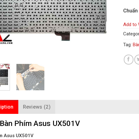
Chuẩn
Add to 
Categor
Tag:
Bà
iption
Reviews (2)
 Bàn Phím Asus UX501V
m Asus UX501V