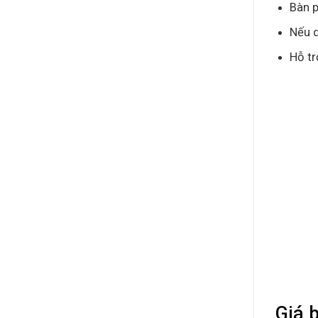
Bàn p
Nếu q
Hỗ tr
Giá 