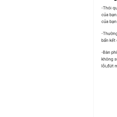
-Thói q
của bạn.
của bạn 
-Thường
bẩn kết 
-Bàn ph
không s
lỗi,đứt