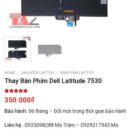
HOME
/
LINH KIỆN LAPTOP
/
BÀN PHÍM LAPTOP
Thay Bàn Phím Dell Latitude 7530
Rated
1
5.00
350.000
₫
out of 5
based on
Bảo hành
: 06 tháng – Đổi mới trong thời gian bảo hành
customer
rating
Liên hệ
: 0935098288 Ms Trâm – 0929217943 Ms