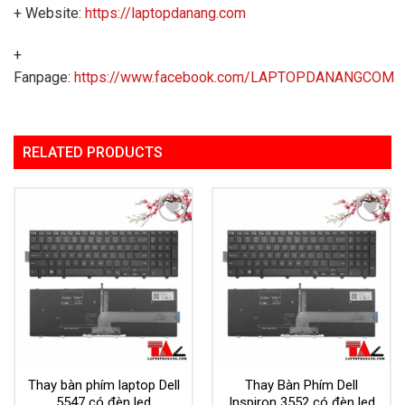
+ Website:
https://laptopdanang.com
+
Fanpage:
https://www.facebook.com/LAPTOPDANANGCOM
RELATED PRODUCTS
Add to
Add to
Wishlist
Wishlist
Thay bàn phím laptop Dell
Thay Bàn Phím Dell
5547 có đèn led
Inspiron 3552 có đèn led