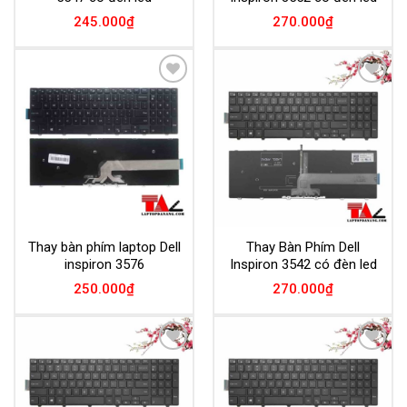
245.000
₫
270.000
₫
Add to
Add to
Wishlist
Wishlist
Thay bàn phím laptop Dell
Thay Bàn Phím Dell
inspiron 3576
Inspiron 3542 có đèn led
250.000
₫
270.000
₫
Add to
Add to
Wishlist
Wishlist