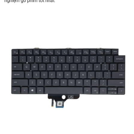
nghiệm gõ phím tốt nhất.