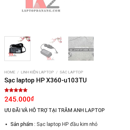
HOME
/
LINH KIỆN LAPTOP
/
SẠC LAPTOP
Sạc laptop HP X360-u103TU
Rated
2
5.00
245.000
₫
out of 5
based on
ƯU ĐÃI VÀ HỖ TRỢ TẠI TRÂM ANH LAPTOP
customer
ratings
Sản phẩm
: Sạc laptop HP đầu kim nhỏ