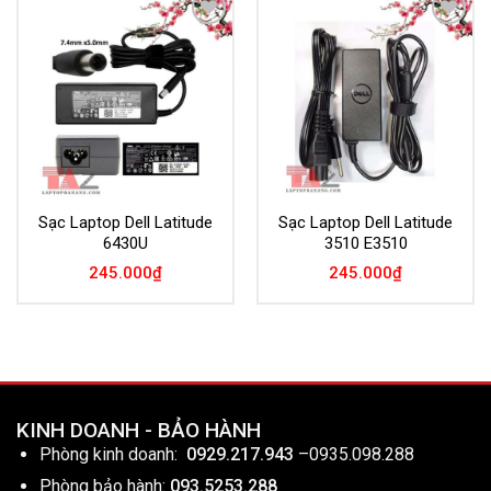
Add to
Add to
Wishlist
Wishlist
Sạc Laptop Dell Latitude
Sạc Laptop Dell Latitude
6430U
3510 E3510
245.000
₫
245.000
₫
KINH DOANH - BẢO HÀNH
Phòng kinh doanh:
0929.217.943
–
0935.098.288
Phòng bảo hành:
093.5253.288