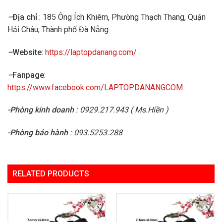
–
Địa chỉ
: 185 Ông Ích Khiêm, Phường Thạch Thang, Quận
Hải Châu, Thành phố Đà Nẵng
–
Website
:
https://laptopdanang.com/
–
Fanpage
:
https://www.facebook.com/LAPTOPDANANGCOM
-Phòng kinh doanh
: 0929.217.943 ( Ms.Hiền )
-Phòng bảo hành
: 093.5253.288
RELATED PRODUCTS
Add to
Add to