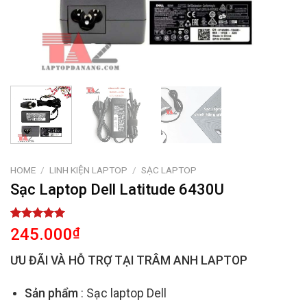
HOME
/
LINH KIỆN LAPTOP
/
SẠC LAPTOP
Sạc Laptop Dell Latitude 6430U
Rated
2
5.00
245.000
₫
out of 5
based on
ƯU ĐÃI VÀ HỖ TRỢ TẠI TRÂM ANH LAPTOP
customer
ratings
Sản phẩm
: Sạc laptop Dell