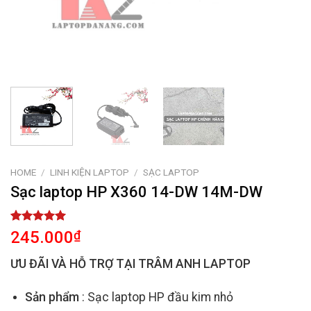
HOME
/
LINH KIỆN LAPTOP
/
SẠC LAPTOP
Sạc laptop HP X360 14-DW 14M-DW
Rated
2
5.00
245.000
₫
out of 5
based on
ƯU ĐÃI VÀ HỖ TRỢ TẠI TRÂM ANH LAPTOP
customer
ratings
Sản phẩm
: Sạc laptop HP đầu kim nhỏ