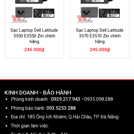
Sạc Laptop Dell Latitude
Sạc Laptop Dell Latitude
3550 E3550 Zin chính
3570 E3570 Zin chính
hãng
hãng
245.000
₫
245.000
₫
KINH DOANH - BẢO HÀNH
Phòng kinh doanh:
0929.217.943
–
0935.098.288
Phòng bảo hành:
093.5253.288
Địa chỉ: 185 Ông Ích Khiêm, Q.Hải Châu, TP Đà Nẵng
Thời gian làm việc: