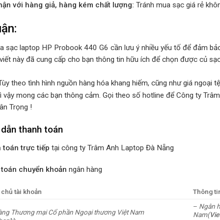
hận với hàng giả, hàng kém chất lượng:
Tránh mua sạc giá rẻ khôn
uận:
 sạc laptop HP Probook 440 G6 cần lưu ý nhiều yếu tố để đảm bảo 
 viết này đã cung cấp cho bạn thông tin hữu ích để chọn được củ sạ
Tùy theo tình hình nguồn hàng hóa khang hiếm, cũng như giá ngoại tệ 
ì vậy mong các bạn thông cảm. Gọi theo số hotline để Công ty Trâm
ân Trọng !
dẫn thanh toán
 toán trực tiếp
tại công ty Trâm Anh Laptop Đà Nẵng
 toán chuyển khoản
ngân hàng
 chủ tài khoản
Thông ti
–
Ngân h
ng Thương mại Cổ phần Ngoại thương Việt Nam
Nam(
Vi