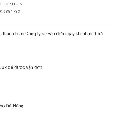
HI KIM HIEN
1016381733
 thanh toán.Công ty sẽ vận đơn ngay khi nhận được
100k để được vận đơn.
phố Đà Nẵng