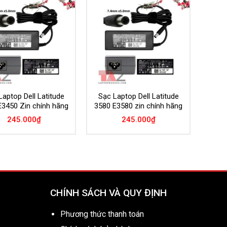
Add to
Add to
Wishlist
Wishlist
Laptop Dell Latitude
Sạc Laptop Dell Latitude
E3450 Zin chính hãng
3580 E3580 zin chính hãng
245.000
₫
245.000
₫
CHÍNH SÁCH VÀ QUY ĐỊNH
Phương thức thanh toán