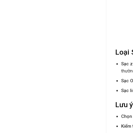
Loại 
Sạc z
thườn
Sạc 
Sạc li
Lưu ý
Chọn 
Kiểm 