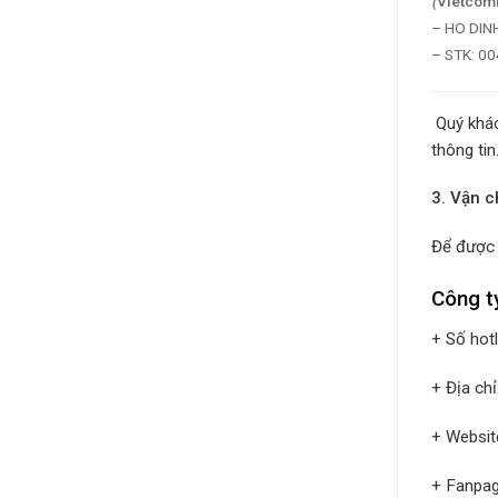
(
Vietcom
– HO DIN
– STK: 0
Quý khác
thông tin
3. Vận 
Để được 
Công t
+ Số hot
+ Địa ch
+ Websit
+ Fanpa