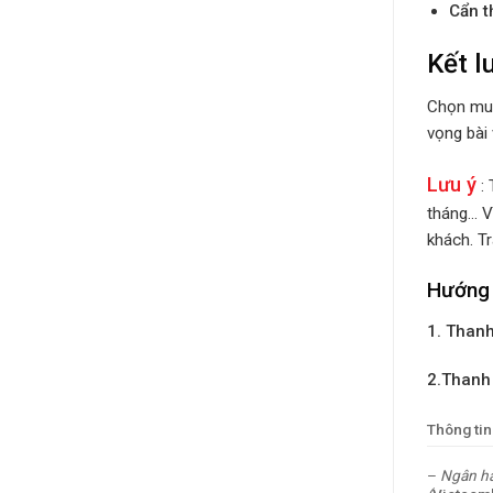
Cẩn t
Kết l
Chọn mua
vọng bài
Lưu ý
: 
tháng… V
khách. Tr
Hướng 
1. Thanh
2.Thanh
Thông tin
–
Ngân hà