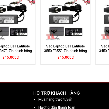
Add to
Add to
Wishlist
Wishlist
aptop Dell Latitude
Sạc Laptop Dell Latitude
Sạc 
3470 Zin chính hãng
3550 E3550 Zin chính hãng
3450 
245.000
₫
245.000
₫
HỔ TRỢ KHÁCH HÀNG
Mua hàng trực tuyến
Hướng dẫn thanh toán