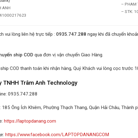
bank)
– PHAM T
H ANH
– STK: 
041000217623
h vui lòng liên hệ trực tiếp :
0935.747.288
ngay khi đã chuyển khoản
.
chuyển ship COD
qua đơn vị vận chuyển Giao Hàng.
ship COD thanh toán khi nhận hàng, Quý Khách vui lòng cọc trước 
y TNHH Trâm Anh Technology
line: 0935.747.288
ỉ: 185 Ông Ích Khiêm, Phường Thạch Thang, Quận Hải Châu, Thành 
e:
https://laptopdanang.com
ge:
https://www.facebook.com/LAPTOPDANANGCOM