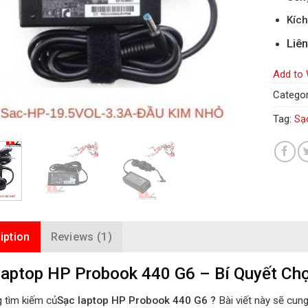
Kích
Liên
Add to 
Categor
Tag:
Sạ
iption
Reviews (1)
aptop HP Probook 440 G6 – Bí Quyết Chọ
 tìm kiếm củ
Sạc laptop HP Probook 440 G6 ?
Bài viết này sẽ cun