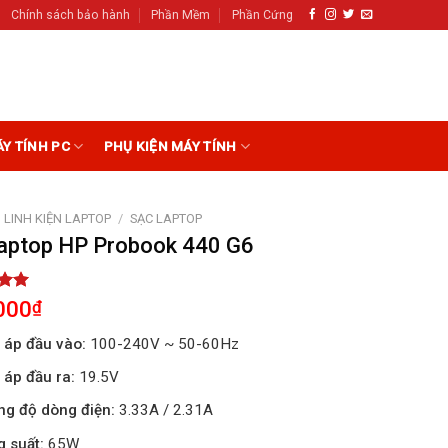
Chính sách bảo hành
Phần Mềm
Phần Cứng
ÁY TÍNH PC
PHỤ KIỆN MÁY TÍNH
LINH KIỆN LAPTOP
/
SẠC LAPTOP
laptop HP Probook 440 G6
5.00
000
₫
5
on
 áp đầu vào:
100-240V ~ 50-60Hz
r
 áp đầu ra:
19.5V
g độ dòng điện:
3.33A / 2.31A
 suất:
65W