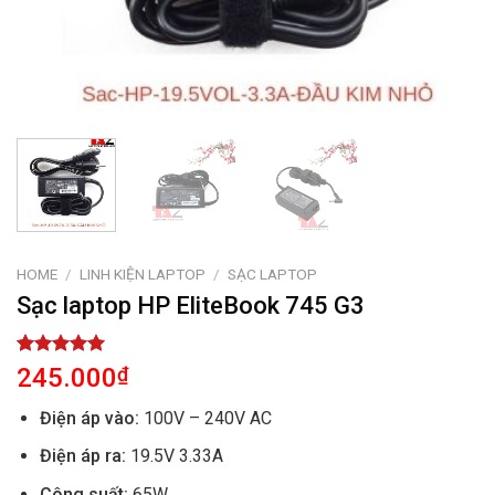
HOME
/
LINH KIỆN LAPTOP
/
SẠC LAPTOP
Sạc laptop HP EliteBook 745 G3
Rated
1
5.00
245.000
₫
out of 5
based on
Điện áp vào:
100V – 240V AC
customer
rating
Điện áp ra:
19.5V 3.33A
Công suất:
65W