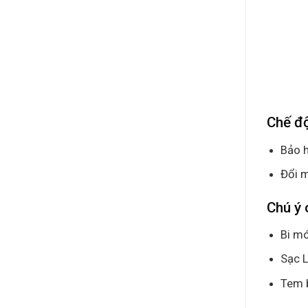
Chế đ
Bảo h
Đổi m
Chú ý 
Bi mó
Sạc L
Tem 