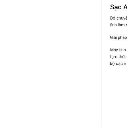
Sạc A
Bộ chuyể
tình làm 
Giải phá
Máy tính
tạm thời
bộ sạc má