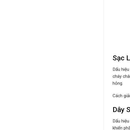
Sạc L
Dấu hiệu
cháy châ
hỏng.
Cách giả
Dây S
Dấu hiệu
khiến ph