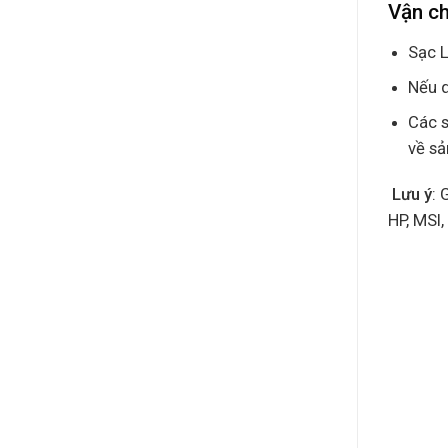
Vận c
Sạc L
Nếu q
Các s
về s
Lưu ý
: 
HP, MSI