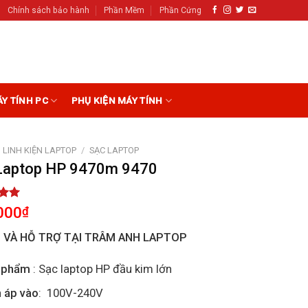
Chính sách bảo hành
Phần Mềm
Phần Cứng
ÁY TÍNH PC
PHỤ KIỆN MÁY TÍNH
LINH KIỆN LAPTOP
/
SẠC LAPTOP
Laptop HP 9470m 9470
5.00
000
₫
5
on
I VÀ HỖ TRỢ TẠI TRÂM ANH LAPTOP
r
 phẩm
: Sạc laptop HP đầu kim lớn
 áp vào
: 100V-240V