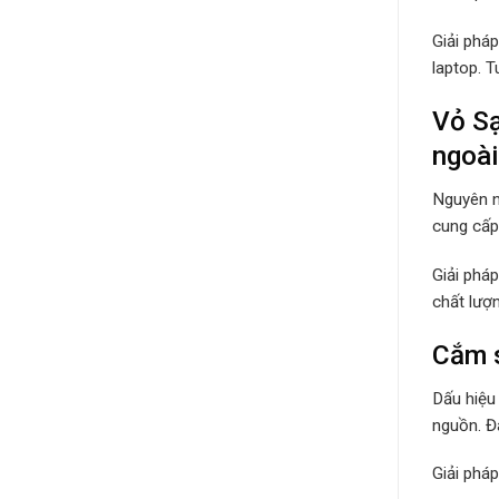
Giải phá
laptop. 
Vỏ Sạ
ngoài
Nguyên n
cung cấp 
Giải phá
chất lượ
Cắm s
Dấu hiệu
nguồn. Đâ
Giải phá