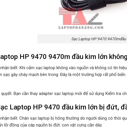
Sạc Laptop HP 9470 9470mđầu k
aptop HP 9470 9470m đầu kim lớn không
 nhận biết: Khi cắm sạc laptop không vào nguồn và không có tín hiệ
n sạc gây cháy mạch bên trong. Đây là một trường hợp rất phổ biến.
i quyết: Bạn cần thay adapter sạc laptop mới để sử dụng Kiểm tra ch
ạc Laptop HP 9470 đầu kim lớn bị đứt, đầ
 nhận biết: Chân sạc laptop bị hỏng thường do người dùng có thói 
ấn lõi đồng của cáp nguồn bị đứt. con vật cưng cắn dây.