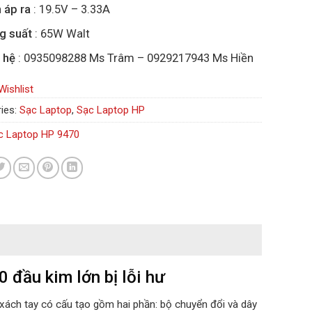
 áp ra
: 19.5V – 3.33A
g suất
: 65W Walt
 hệ
: 0935098288 Ms Trâm – 0929217943 Ms Hiền
Wishlist
ies:
Sạc Laptop
,
Sạc Laptop HP
c Laptop HP 9470
 đầu kim lớn bị lỗi hư
 xách tay có cấu tạo gồm hai phần: bộ chuyển đổi và dây