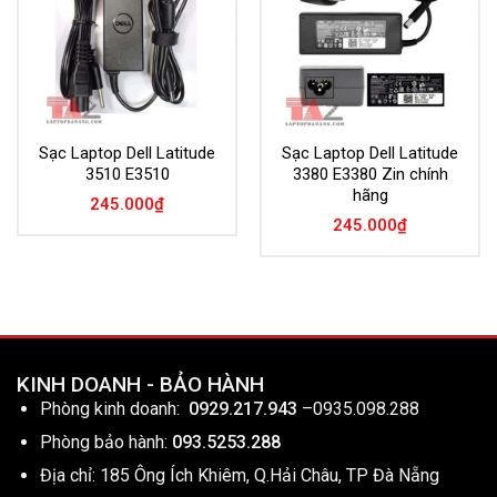
Sạc Laptop Dell Latitude
Sạc Laptop Dell Latitude
3510 E3510
3380 E3380 Zin chính
hãng
245.000
₫
245.000
₫
KINH DOANH - BẢO HÀNH
Phòng kinh doanh:
0929.217.943
–
0935.098.288
Phòng bảo hành:
093.5253.288
Địa chỉ: 185 Ông Ích Khiêm, Q.Hải Châu, TP Đà Nẵng