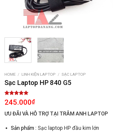
HOME
/
LINH KIỆN LAPTOP
/
SẠC LAPTOP
Sạc Laptop HP 840 G5
Rated
2
5.00
245.000
₫
out of 5
based on
ƯU ĐÃI VÀ HỖ TRỢ TẠI TRÂM ANH LAPTOP
customer
ratings
Sản phẩm
: Sạc laptop HP đầu kim lớn