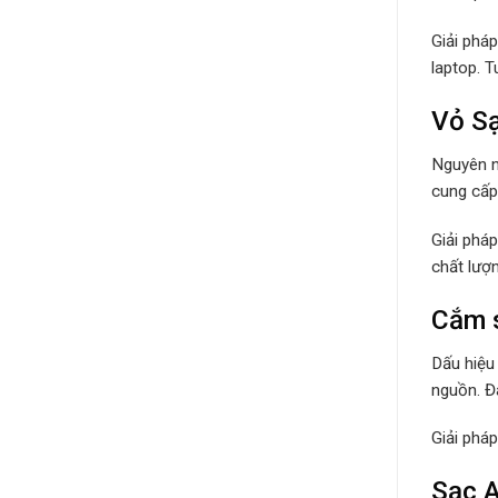
Giải phá
laptop. 
Vỏ Sạ
Nguyên n
cung cấp 
Giải phá
chất lượ
Cắm s
Dấu hiệu
nguồn. Đâ
Giải phá
Sạc A