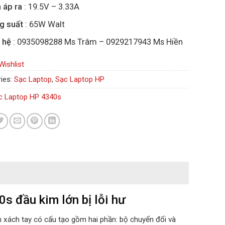
 áp ra
: 19.5V – 3.33A
g suất
: 65W Walt
 hệ
: 0935098288 Ms Trâm – 0929217943 Ms Hiền
Wishlist
ies:
Sạc Laptop
,
Sạc Laptop HP
c Laptop HP 4340s
s đầu kim lớn bị lỗi hư
h xách tay có cấu tạo gồm hai phần: bộ chuyển đổi và