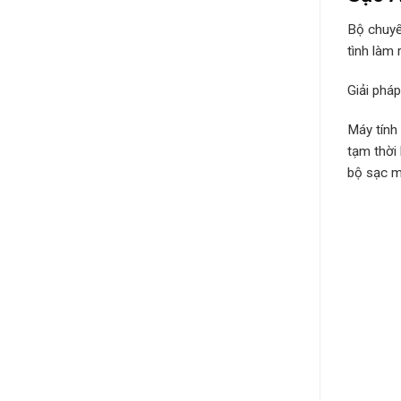
Bộ chuyể
tình làm 
Giải phá
Máy tính
tạm thời
bộ sạc má