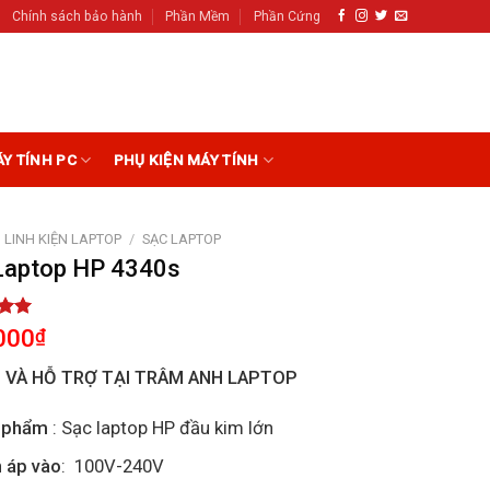
Chính sách bảo hành
Phần Mềm
Phần Cứng
ÁY TÍNH PC
PHỤ KIỆN MÁY TÍNH
LINH KIỆN LAPTOP
/
SẠC LAPTOP
Laptop HP 4340s
5.00
000
₫
5
on
I VÀ HỖ TRỢ TẠI TRÂM ANH LAPTOP
r
 phẩm
: Sạc laptop HP đầu kim lớn
 áp vào
: 100V-240V