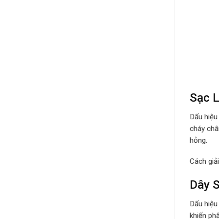
Sạc L
Dấu hiệu
cháy châ
hỏng.
Cách giả
Dây S
Dấu hiệu
khiến ph