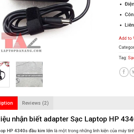
Điện
Côn
Liên
Add to 
Categor
Tag:
Sạ
iption
Reviews (2)
iệu nhận biết adapter Sạc Laptop HP 4340
top HP 4340s đầu kim lớn
là một trong những linh kiện của máy tín