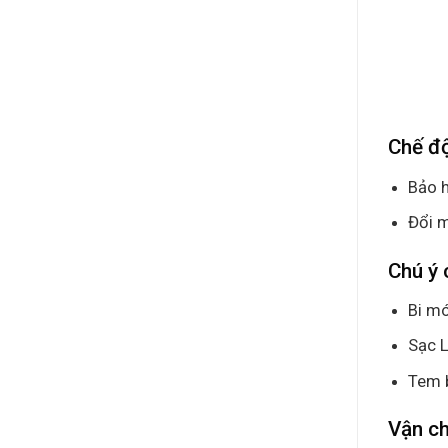
Chế đ
Bảo h
Đổi m
Chú ý 
Bi mó
Sạc L
Tem 
Vận c