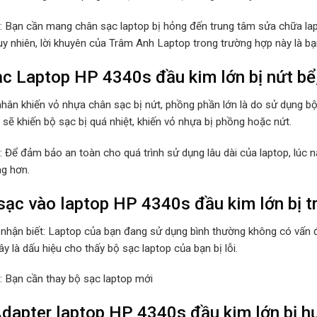
p: Bạn cần mang chân sạc laptop bị hỏng đến trung tâm sửa chữa lap
Tuy nhiên, lời khuyên của Trâm Anh Laptop trong trường hợp này là b
c Laptop HP 4340s đầu kim lớn bị nứt bể
hân khiến vỏ nhựa chân sạc bị nứt, phồng phần lớn là do sử dụng b
sẽ khiến bộ sạc bị quá nhiệt, khiến vỏ nhựa bị phồng hoặc nứt.
p: Để đảm bảo an toàn cho quá trình sử dụng lâu dài của laptop, lúc
ng hơn.
ạc vào laptop HP 4340s đầu kim lớn bị tr
 nhận biết: Laptop của bạn đang sử dụng bình thường không có vấn đ
y là dấu hiệu cho thấy bộ sạc laptop của bạn bị lỗi.
p: Bạn cần thay bộ sạc laptop mới
dapter laptop HP 4340s đầu kim lớn bị h