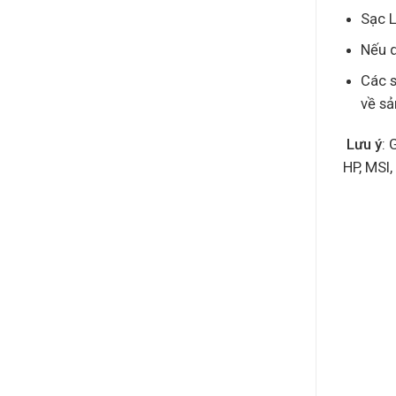
Sạc L
Nếu q
Các s
về s
Lưu ý
: 
HP, MSI