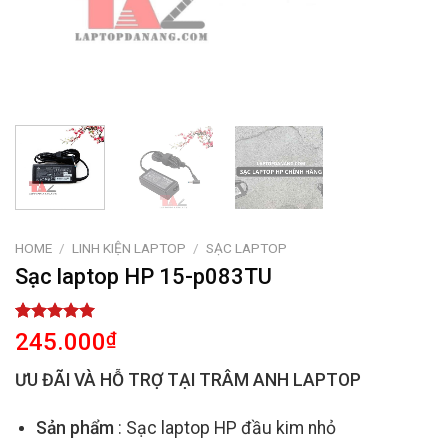
HOME
/
LINH KIỆN LAPTOP
/
SẠC LAPTOP
Sạc laptop HP 15-p083TU
Rated
2
5.00
245.000
₫
out of 5
based on
ƯU ĐÃI VÀ HỖ TRỢ TẠI TRÂM ANH LAPTOP
customer
ratings
Sản phẩm
: Sạc laptop HP đầu kim nhỏ