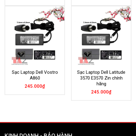
Add to
Add to
Wishlist
Wishlist
Sạc Laptop Dell Vostro
Sạc Laptop Dell Latitude
A860
3570 E3570 Zin chính
hãng
245.000
₫
245.000
₫
KINH DOANH - BẢO HÀNH