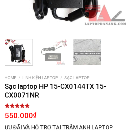
HOME
/
LINH KIỆN LAPTOP
/
SẠC LAPTOP
Sạc laptop HP 15-CX0144TX 15-
CX0071NR
Rated
2
5.00
550.000
₫
out of 5
based on
ƯU ĐÃI VÀ HỖ TRỢ TẠI TRÂM ANH LAPTOP
customer
ratings