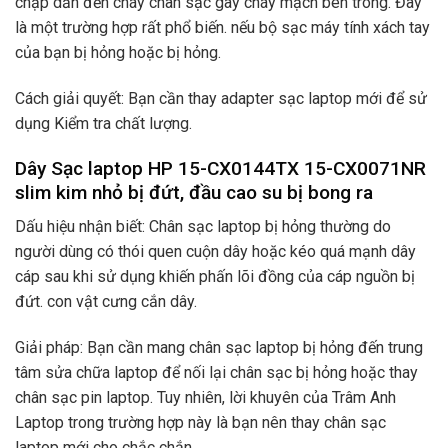
chập dẫn đến cháy chân sạc gây cháy mạch bên trong. Đây
là một trường hợp rất phổ biến. nếu bộ sạc máy tính xách tay
của bạn bị hỏng hoặc bị hỏng.
Cách giải quyết: Bạn cần thay adapter sạc laptop mới để sử
dụng Kiểm tra chất lượng.
Dây Sạc laptop HP 15-CX0144TX 15-CX0071NR
slim kim nhỏ bị đứt, đầu cao su bị bong ra
Dấu hiệu nhận biết: Chân sạc laptop bị hỏng thường do
người dùng có thói quen cuộn dây hoặc kéo quá mạnh dây
cáp sau khi sử dụng khiến phấn lõi đồng của cáp nguồn bị
đứt. con vật cưng cắn dây.
Giải pháp: Bạn cần mang chân sạc laptop bị hỏng đến trung
tâm sửa chữa laptop để nối lại chân sạc bị hỏng hoặc thay
chân sạc pin laptop. Tuy nhiên, lời khuyên của Trâm Anh
Laptop trong trường hợp này là bạn nên thay chân sạc
laptop mới cho chắc chắn.