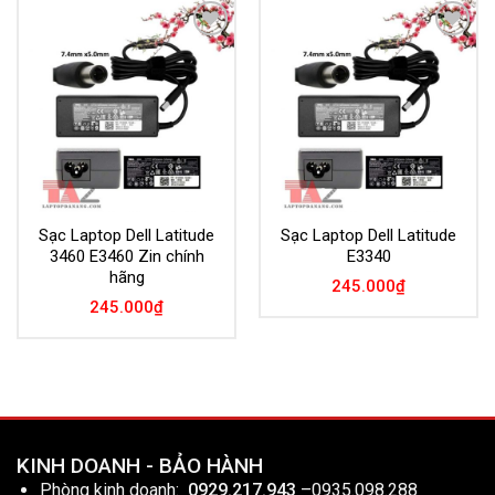
Add to
Add to
Wishlist
Wishlist
Sạc Laptop Dell Latitude
Sạc Laptop Dell Latitude
3460 E3460 Zin chính
E3340
hãng
245.000
₫
245.000
₫
KINH DOANH - BẢO HÀNH
Phòng kinh doanh:
0929.217.943
–
0935.098.288