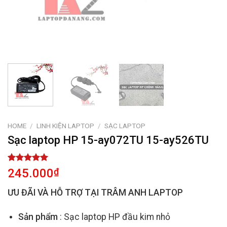
HOME
/
LINH KIỆN LAPTOP
/
SẠC LAPTOP
Sạc laptop HP 15-ay072TU 15-ay526TU
Rated
2
5.00
245.000
₫
out of 5
based on
ƯU ĐÃI VÀ HỖ TRỢ TẠI TRÂM ANH LAPTOP
customer
ratings
Sản phẩm
: Sạc laptop HP đầu kim nhỏ