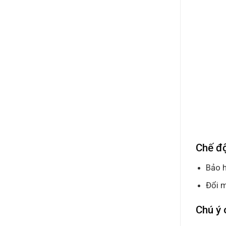
Chế đ
Bảo h
Đổi m
Chú ý 