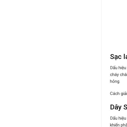
Sạc l
Dấu hiệu
cháy châ
hỏng.
Cách giả
Dây S
Dấu hiệu
khiến ph