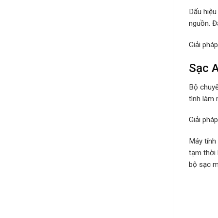
Dấu hiệu
nguồn. Đâ
Giải phá
Sạc A
Bộ chuyể
tình làm 
Giải phá
Máy tính
tạm thời
bộ sạc má