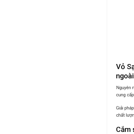
Vỏ Sạ
ngoài
Nguyên n
cung cấp 
Giải phá
chất lượ
Cắm s