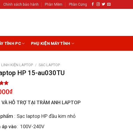
Chính sách bảo hành
Phần Mềm
Phần Cứng
ÁY TÍNH PC
PHỤ KIỆN MÁY TÍNH
LINH KIỆN LAPTOP
/
SẠC LAPTOP
laptop HP 15-au030TU
5.00
000
₫
5
on
I VÀ HỖ TRỢ TẠI TRÂM ANH LAPTOP
r
 phẩm
: Sạc laptop HP đầu kim nhỏ
 áp vào
: 100V-240V