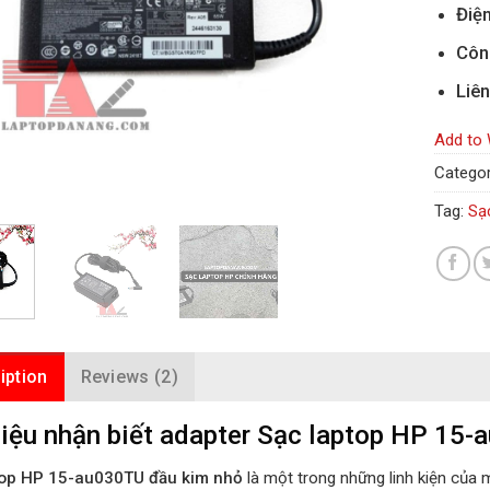
Điện
Côn
Liên
Add to 
Categor
Tag:
Sạ
iption
Reviews (2)
iệu nhận biết adapter Sạc laptop HP 15-
top HP 15-au030TU đầu kim nhỏ
là một trong những linh kiện của 