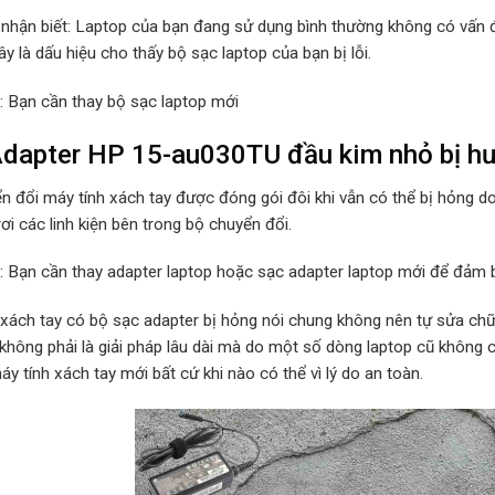
 nhận biết: Laptop của bạn đang sử dụng bình thường không có vấn đ
y là dấu hiệu cho thấy bộ sạc laptop của bạn bị lỗi.
p: Bạn cần thay bộ sạc laptop mới
dapter HP 15-au030TU đầu kim nhỏ bị h
n đổi máy tính xách tay được đóng gói đôi khi vẫn có thể bị hỏng d
rơi các linh kiện bên trong bộ chuyển đổi.
p: Bạn cần thay adapter laptop hoặc sạc adapter laptop mới để đảm b
 xách tay có bộ sạc adapter bị hỏng nói chung không nên tự sửa chữa
 không phải là giải pháp lâu dài mà do một số dòng laptop cũ không
y tính xách tay mới bất cứ khi nào có thể vì lý do an toàn.