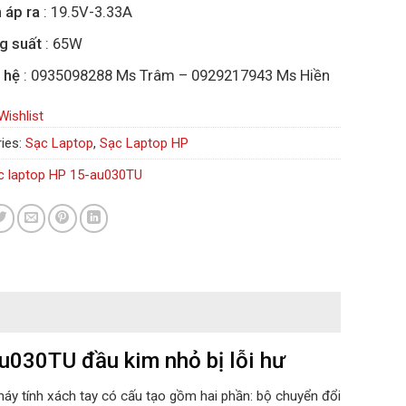
 áp ra
: 19.5V-3.33A
g suất
: 65W
 hệ
: 0935098288 Ms Trâm – 0929217943 Ms Hiền
Wishlist
ies:
Sạc Laptop
,
Sạc Laptop HP
c laptop HP 15-au030TU
au030TU đầu kim nhỏ bị lỗi hư
máy tính xách tay có cấu tạo gồm hai phần: bộ chuyển đổi