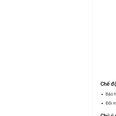
Chế đ
Bảo h
Đổi m
Chú ý 