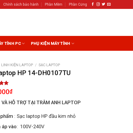
Chính sách bảo hành
Phần Mềm
Phần Cứng
ÁY TÍNH PC
PHỤ KIỆN MÁY TÍNH
LINH KIỆN LAPTOP
/
SẠC LAPTOP
laptop HP 14-DH0107TU
5.00
000
₫
5
on
I VÀ HỖ TRỢ TẠI TRÂM ANH LAPTOP
r
 phẩm
: Sạc laptop HP đầu kim nhỏ
 áp vào
: 100V-240V