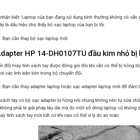
 nhận biết: Laptop của bạn đang sử dụng bình thường không có vấn đ
y là dấu hiệu cho thấy bộ sạc laptop của bạn bị lỗi.
p: Bạn cần thay bộ sạc laptop mới
Adapter HP 14-DH0107TU đầu kim nhỏ bị 
n đổi máy tính xách tay được đóng gói đôi khi vẫn có thể bị hỏng d
rơi các linh kiện bên trong bộ chuyển đổi.
p: Bạn cần thay adapter laptop hoặc sạc adapter laptop mới để đảm b
 xách tay có bộ sạc adapter bị hỏng nói chung không nên tự sửa chữa
 không phải là giải pháp lâu dài mà do một số dòng laptop cũ không
y tính xách tay mới bất cứ khi nào có thể vì lý do an toàn.