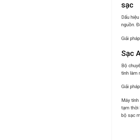
sạc
Dấu hiệu
nguồn. Đâ
Giải phá
Sạc 
Bộ chuyể
tình làm 
Giải phá
Máy tính
tạm thời
bộ sạc má