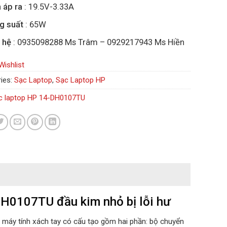
 áp ra
: 19.5V-3.33A
g suất
: 65W
 hệ
: 0935098288 Ms Trâm – 0929217943 Ms Hiền
Wishlist
ies:
Sạc Laptop
,
Sạc Laptop HP
c laptop HP 14-DH0107TU
DH0107TU đầu kim nhỏ bị lỗi hư
a máy tính xách tay có cấu tạo gồm hai phần: bộ chuyển