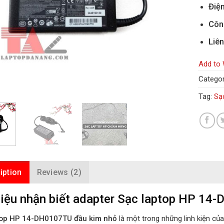
Điện
Côn
Liên
Add to 
Categor
Tag:
Sạ
iption
Reviews (2)
iệu nhận biết adapter Sạc laptop HP 14-
top HP 14-DH0107TU đầu kim nhỏ
là một trong những linh kiện củ