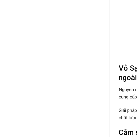
Vỏ Sạ
ngoài
Nguyên n
cung cấp 
Giải phá
chất lượ
Cắm s