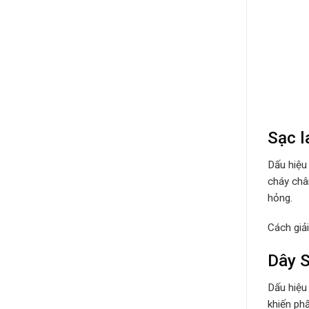
Sạc 
Dấu hiệu
cháy châ
hỏng.
Cách giả
Dây S
Dấu hiệu
khiến ph