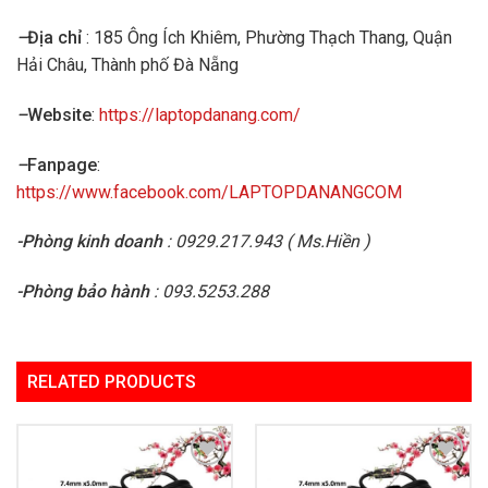
–
Địa chỉ
: 185 Ông Ích Khiêm, Phường Thạch Thang, Quận
Hải Châu, Thành phố Đà Nẵng
–
Website
:
https://laptopdanang.com/
–
Fanpage
:
https://www.facebook.com/LAPTOPDANANGCOM
-Phòng kinh doanh
: 0929.217.943 ( Ms.Hiền )
-Phòng bảo hành
: 093.5253.288
RELATED PRODUCTS
Add to
Add to