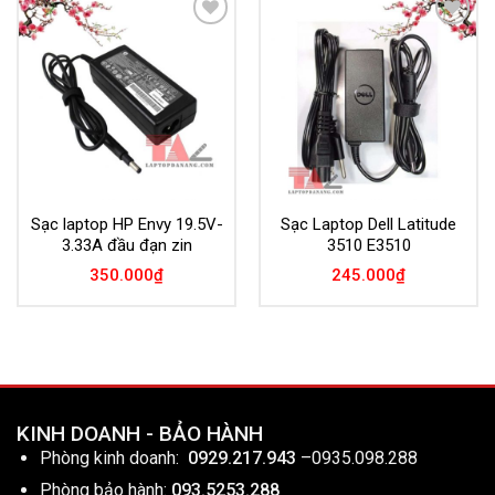
Add to
Add to
Wishlist
Wishlist
Sạc laptop HP Envy 19.5V-
Sạc Laptop Dell Latitude
3.33A đầu đạn zin
3510 E3510
350.000
₫
245.000
₫
KINH DOANH - BẢO HÀNH
Phòng kinh doanh:
0929.217.943
–
0935.098.288
Phòng bảo hành:
093.5253.288