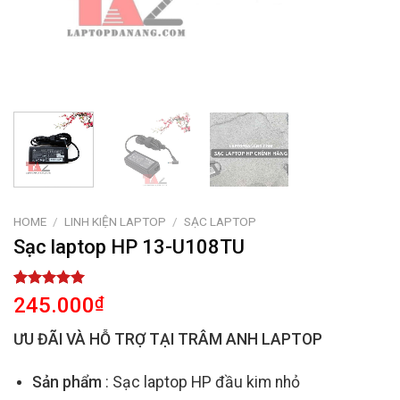
HOME
/
LINH KIỆN LAPTOP
/
SẠC LAPTOP
Sạc laptop HP 13-U108TU
Rated
2
5.00
245.000
₫
out of 5
based on
ƯU ĐÃI VÀ HỖ TRỢ TẠI TRÂM ANH LAPTOP
customer
ratings
Sản phẩm
: Sạc laptop HP đầu kim nhỏ