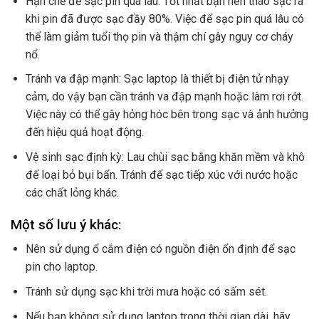
Hạn chế để sạc pin quá lâu: Tốt nhất bạn nên tháo sạc ra
khi pin đã được sạc đầy 80%. Việc để sạc pin quá lâu có
thể làm giảm tuổi thọ pin và thậm chí gây nguy cơ cháy
nổ.
Tránh va đập mạnh: Sạc laptop là thiết bị điện tử nhạy
cảm, do vậy bạn cần tránh va đập mạnh hoặc làm rơi rớt.
Việc này có thể gây hỏng hóc bên trong sạc và ảnh hưởng
đến hiệu quả hoạt động.
Vệ sinh sạc định kỳ: Lau chùi sạc bằng khăn mềm và khô
để loại bỏ bụi bẩn. Tránh để sạc tiếp xúc với nước hoặc
các chất lỏng khác.
Một số lưu ý khác:
Nên sử dụng ổ cắm điện có nguồn điện ổn định để sạc
pin cho laptop.
Tránh sử dụng sạc khi trời mưa hoặc có sấm sét.
Nếu bạn không sử dụng laptop trong thời gian dài, hãy