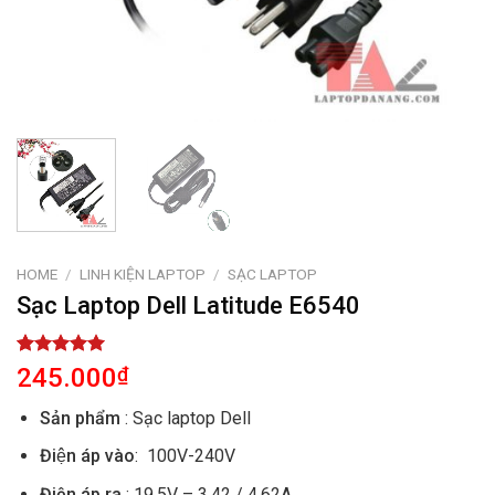
HOME
/
LINH KIỆN LAPTOP
/
SẠC LAPTOP
Sạc Laptop Dell Latitude E6540
Rated
1
5.00
245.000
₫
out of 5
based on
Sản phẩm
: Sạc laptop Dell
customer
rating
Điện áp vào
: 100V-240V
Điện áp ra
: 19.5V – 3.42 / 4.62A